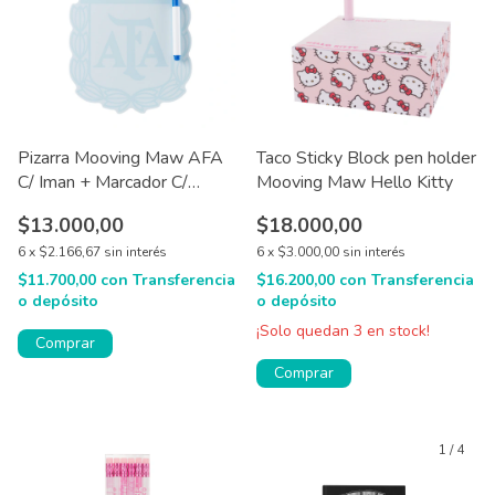
Pizarra Mooving Maw AFA
Taco Sticky Block pen holder
C/ Iman + Marcador C/
Mooving Maw Hello Kitty
Borrador
$13.000,00
$18.000,00
6
x
$2.166,67
sin interés
6
x
$3.000,00
sin interés
$11.700,00
con
Transferencia
$16.200,00
con
Transferencia
o depósito
o depósito
¡Solo quedan
3
en stock!
1
/
4