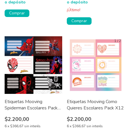
o depósito
o depósito
¡Último!
Comprar
1
/
2
1
/
2
Etiquetas Mooving
Etiquetas Mooving Como
Spiderman Escolares Pack
Quieres Escolares Pack X12
X12
$2.200,00
$2.200,00
6
x
$366,67
sin interés
6
x
$366,67
sin interés