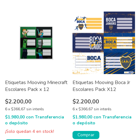
1
/
4
Etiquetas Mooving Minecraft
Etiquetas Mooving Boca Jr
Escolares Pack x 12
Escolares Pack X12
$2.200,00
$2.200,00
6
x
$366,67
sin interés
6
x
$366,67
sin interés
$1.980,00
con
Transferencia
$1.980,00
con
Transferencia
o depósito
o depósito
¡Solo quedan
4
en stock!
Comprar