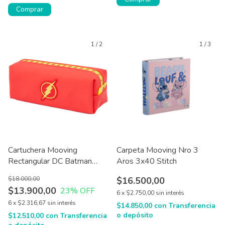
Comprar
1
/
2
1
/
3
Cartuchera Mooving
Carpeta Mooving Nro 3
Rectangular DC Batman
Aros 3x40 Stitch
Flash 20x8x7 Cm
$18.000,00
$16.500,00
$13.900,00
23
% OFF
6
x
$2.750,00
sin interés
6
x
$2.316,67
sin interés
$14.850,00
con
Transferencia
o depósito
$12.510,00
con
Transferencia