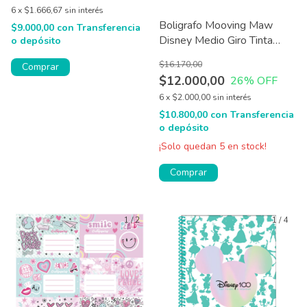
6
x
$1.666,67
sin interés
Boligrafo Mooving Maw
$9.000,00
con
Transferencia
Disney Medio Giro Tinta
o depósito
Azul X1
$16.170,00
Comprar
$12.000,00
26
% OFF
6
x
$2.000,00
sin interés
$10.800,00
con
Transferencia
o depósito
¡Solo quedan
5
en stock!
1
/
2
1
/
4