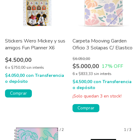
Stickers Wero Mickey y sus
Carpeta Mooving Garden
amigos Fun Planner X6
Oficio 3 Solapas C/ Elastico
$4.500,00
$6.050,00
$5.000,00
17
% OFF
6
x
$750,00
sin interés
6
x
$833,33
sin interés
$4.050,00
con
Transferencia
o depósito
$4.500,00
con
Transferencia
o depósito
¡Solo quedan
3
en stock!
1
/
2
1
/
3