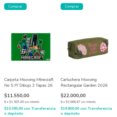
Comprar
Carpeta Mooving MInecraft
Cartuchera Mooving
No 5 P/ Dibujo 2 Tapas 26
Rectangular Garden 2026
$11.550,00
$22.000,00
6
x
$1.925,00
sin interés
6
x
$3.666,67
sin interés
$10.395,00
con
Transferencia
$19.800,00
con
Transferencia
o depósito
o depósito