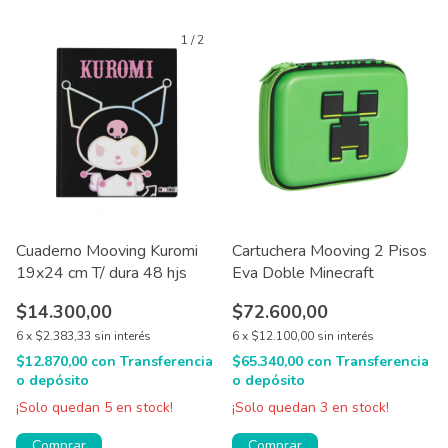
1
/
2
Cuaderno Mooving Kuromi
Cartuchera Mooving 2 Pisos
19x24 cm T/ dura 48 hjs
Eva Doble Minecraft
$14.300,00
$72.600,00
6
x
$2.383,33
sin interés
6
x
$12.100,00
sin interés
$12.870,00
con
Transferencia
$65.340,00
con
Transferencia
o depósito
o depósito
¡Solo quedan
5
en stock!
¡Solo quedan
3
en stock!
Comprar