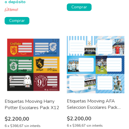
o depósito
Comprar
¡Último!
1
/
2
1
/
2
Etiquetas Mooving AFA
Etiquetas Mooving Harry
Seleccion Escolares Pack
Potter Escolares Pack X12
X12
$2.200,00
$2.200,00
6
x
$366,67
sin interés
6
x
$366,67
sin interés