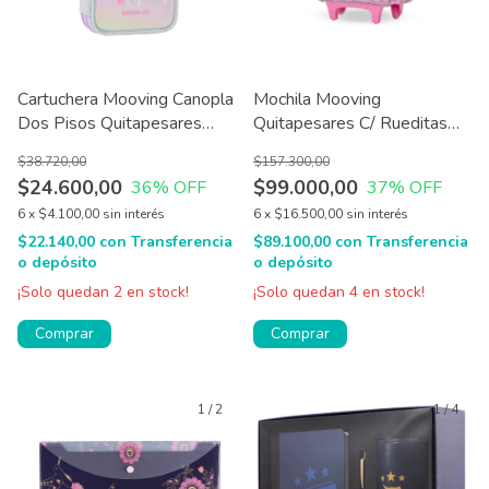
Cartuchera Mooving Canopla
Mochila Mooving
Dos Pisos Quitapesares
Quitapesares C/ Rueditas
21x14x5 Cm
Carrito
$38.720,00
$157.300,00
$24.600,00
$99.000,00
36
% OFF
37
% OFF
6
x
$4.100,00
sin interés
6
x
$16.500,00
sin interés
$22.140,00
con
Transferencia
$89.100,00
con
Transferencia
o depósito
o depósito
¡Solo quedan
2
en stock!
¡Solo quedan
4
en stock!
Comprar
Comprar
1
/
2
1
/
4