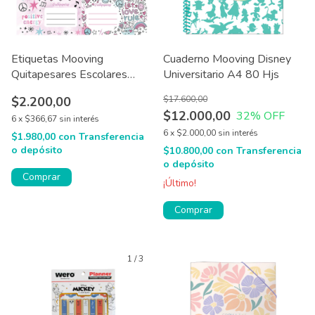
Etiquetas Mooving
Cuaderno Mooving Disney
Quitapesares Escolares
Universitario A4 80 Hjs
Pack X12
$2.200,00
$17.600,00
$12.000,00
32
% OFF
6
x
$366,67
sin interés
6
x
$2.000,00
sin interés
$1.980,00
con
Transferencia
o depósito
$10.800,00
con
Transferencia
o depósito
Comprar
¡Último!
Comprar
1
/
3