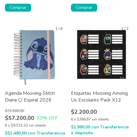
1
/
8
1
/
2
Agenda Mooving Stitch
Etiquetas Mooving Among
Diaria C/ Espiral 2026
Us Escolares Pack X12
$71.500,00
$2.200,00
$57.200,00
20
% OFF
6
x
$366,67
sin interés
6
x
$9.533,33
sin interés
$1.980,00
con
Transferencia
o depósito
$51.480,00
con
Transferencia