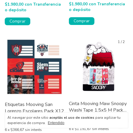
$1.980,00
con
Transferencia
$1.980,00
con
Transferencia
o depósito
o depósito
Comprar
Comprar
1
/
2
Cinta Mooving Maw Snoopy
Etiquetas Mooving San
Washi Tape 1.5x5 M Pack
Lorenzo Escolares Pack X12
X3
Al navegar por este sitio
aceptás el uso de cookies
para agilizar tu
$7.150,00
$2.200,00
experiencia de compra.
Entendido
6
x
$1.191,67
sin interés
6
x
$366,67
sin interés