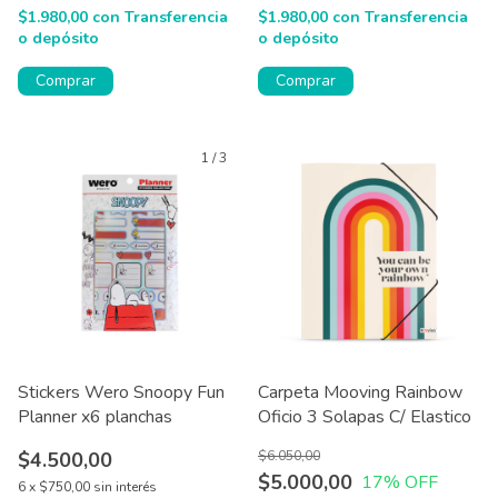
$1.980,00
con
Transferencia
$1.980,00
con
Transferencia
o depósito
o depósito
Comprar
Comprar
1
/
3
Stickers Wero Snoopy Fun
Carpeta Mooving Rainbow
Planner x6 planchas
Oficio 3 Solapas C/ Elastico
$4.500,00
$6.050,00
$5.000,00
17
% OFF
6
x
$750,00
sin interés