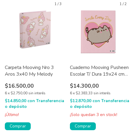
1
/
3
1
/
2
Carpeta Mooving Nro 3
Cuaderno Mooving Pusheen
Aros 3x40 My Melody
Escolar T/ Dura 19x24 cm
48hjs
$16.500,00
$14.300,00
6
x
$2.750,00
sin interés
6
x
$2.383,33
sin interés
$14.850,00
con
Transferencia
$12.870,00
con
Transferencia
o depósito
o depósito
¡Último!
¡Solo quedan
3
en stock!
Comprar
Comprar