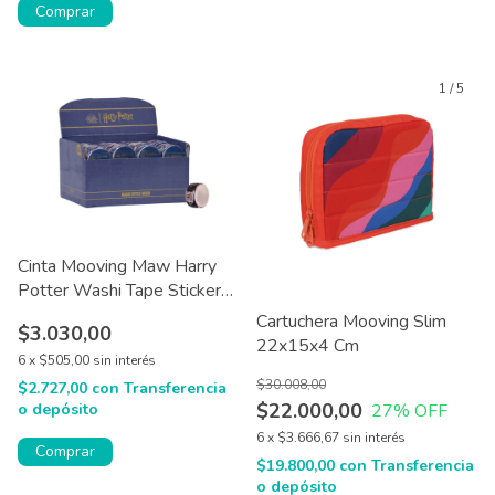
1
/
5
Cinta Mooving Maw Harry
Potter Washi Tape Stickers
Redondos
Cartuchera Mooving Slim
$3.030,00
22x15x4 Cm
6
x
$505,00
sin interés
$30.008,00
$2.727,00
con
Transferencia
$22.000,00
o depósito
27
% OFF
6
x
$3.666,67
sin interés
$19.800,00
con
Transferencia
o depósito