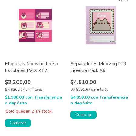
Etiquetas Mooving Lotso
Separadores Mooving Nº3
Escolares Pack X12
Licencia Pack X6
$2.200,00
$4.510,00
6
x
$366,67
sin interés
6
x
$751,67
sin interés
$1.980,00
con
Transferencia
$4.059,00
con
Transferencia
o depósito
o depósito
¡Solo quedan
2
en stock!
Comprar