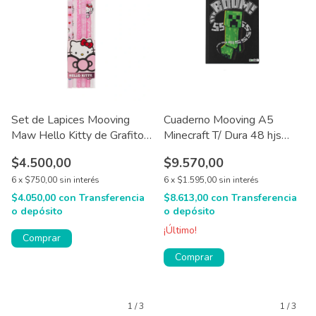
Set de Lapices Mooving
Cuaderno Mooving A5
Maw Hello Kitty de Grafito
Minecraft T/ Dura 48 hjs
HB x 6 u
16x21 cm
$4.500,00
$9.570,00
6
x
$750,00
sin interés
6
x
$1.595,00
sin interés
$4.050,00
con
Transferencia
$8.613,00
con
Transferencia
o depósito
o depósito
¡Último!
Comprar
1
/
3
1
/
3