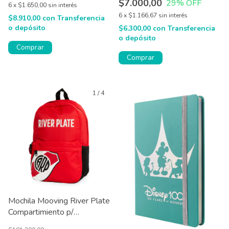
$7.000,00
29
% OFF
6
x
$1.650,00
sin interés
6
x
$1.166,67
sin interés
$8.910,00
con
Transferencia
o depósito
$6.300,00
con
Transferencia
o depósito
Comprar
Comprar
1
/
4
Mochila Mooving River Plate
Compartimiento p/
Notebook