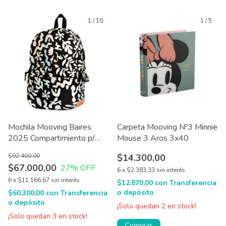
1
/
10
1
/
5
Mochila Mooving Baires
Carpeta Mooving Nº3 Minnie
2025 Compartimiento p/
Mouse 3 Aros 3x40
Notebook
$92.400,00
$14.300,00
$67.000,00
27
% OFF
6
x
$2.383,33
sin interés
6
x
$11.166,67
sin interés
$12.870,00
con
Transferencia
o depósito
$60.300,00
con
Transferencia
o depósito
¡Solo quedan
2
en stock!
¡Solo quedan
3
en stock!
Comprar