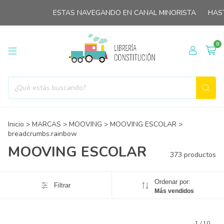
ESTAS NAVEGANDO EN CANAL MINORISTA
HASTA 3 CUO
0
Inicio
>
MARCAS
>
MOOVING
>
MOOVING ESCOLAR
>
breadcrumbs.rainbow
MOOVING ESCOLAR
373 productos
Ordenar por:
Filtrar
Más vendidos
1
/
10