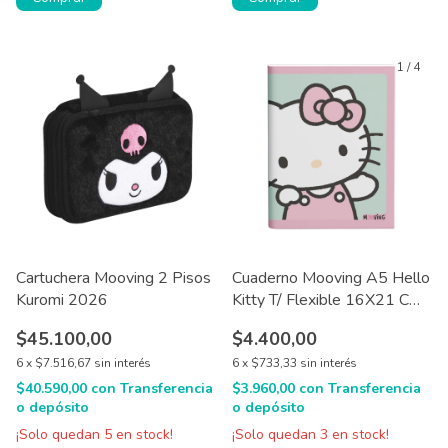
1
/
4
Cartuchera Mooving 2 Pisos
Cuaderno Mooving A5 Hello
Kuromi 2026
Kitty T/ Flexible 16X21 Cm
48 hjs
$45.100,00
$4.400,00
6
x
$7.516,67
sin interés
6
x
$733,33
sin interés
$40.590,00
con
Transferencia
$3.960,00
con
Transferencia
o depósito
o depósito
¡Solo quedan
5
en stock!
¡Solo quedan
3
en stock!