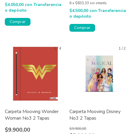
6
x
$833,33
sin interés
$4.050,00
con
Transferencia
o depósito
$4.500,00
con
Transferencia
o depósito
1
/
4
1
/
2
Carpeta Mooving Wonder
Carpeta Mooving Disney
Woman No3 2 Tapas
No3 2 Tapas
$9.900,00
$9.900,00