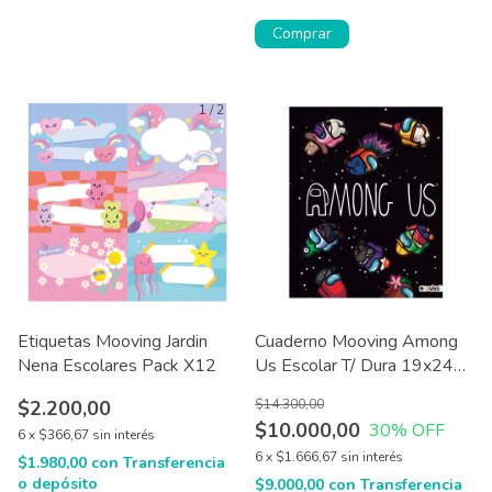
Comprar
1
/
2
Etiquetas Mooving Jardin
Cuaderno Mooving Among
Nena Escolares Pack X12
Us Escolar T/ Dura 19x24
Cm
$2.200,00
$14.300,00
$10.000,00
30
% OFF
6
x
$366,67
sin interés
6
x
$1.666,67
sin interés
$1.980,00
con
Transferencia
o depósito
$9.000,00
con
Transferencia