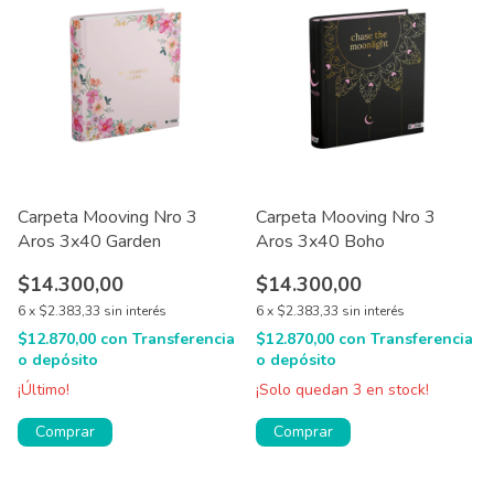
Carpeta Mooving Nro 3
Carpeta Mooving Nro 3
Aros 3x40 Garden
Aros 3x40 Boho
$14.300,00
$14.300,00
6
x
$2.383,33
sin interés
6
x
$2.383,33
sin interés
$12.870,00
con
Transferencia
$12.870,00
con
Transferencia
o depósito
o depósito
¡Último!
¡Solo quedan
3
en stock!
Comprar
Comprar