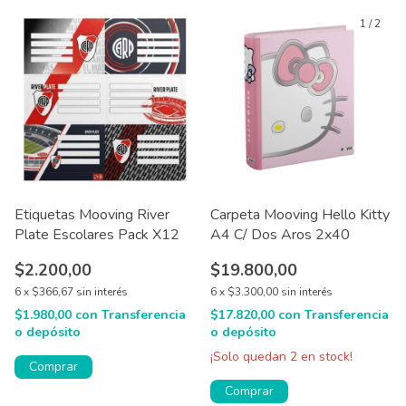
1
/
6
1
/
2
Etiquetas Mooving River
Carpeta Mooving Hello Kitty
Plate Escolares Pack X12
A4 C/ Dos Aros 2x40
$2.200,00
$19.800,00
6
x
$366,67
sin interés
6
x
$3.300,00
sin interés
$1.980,00
con
Transferencia
$17.820,00
con
Transferencia
o depósito
o depósito
¡Solo quedan
2
en stock!
Comprar
Comprar