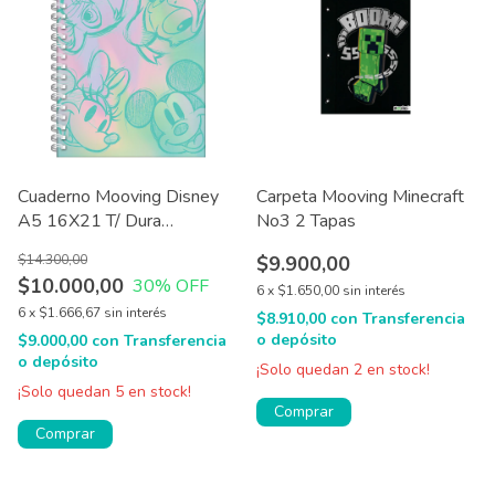
Cuaderno Mooving Disney
Carpeta Mooving Minecraft
A5 16X21 T/ Dura
No3 2 Tapas
espiralado 80 hjs
$14.300,00
$9.900,00
$10.000,00
30
% OFF
6
x
$1.650,00
sin interés
6
x
$1.666,67
sin interés
$8.910,00
con
Transferencia
o depósito
$9.000,00
con
Transferencia
o depósito
¡Solo quedan
2
en stock!
¡Solo quedan
5
en stock!
Comprar
Comprar