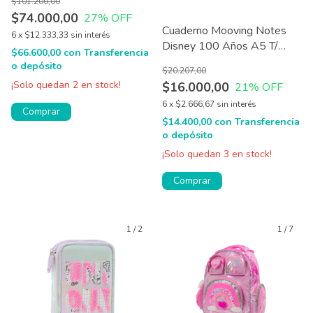
$101.200,00
$74.000,00
27
% OFF
Cuaderno Mooving Notes
6
x
$12.333,33
sin interés
Disney 100 Años A5 T/
$66.600,00
con
Transferencia
Dura 15x21 Cm 96 H
o depósito
$20.207,00
¡Solo quedan
2
en stock!
$16.000,00
21
% OFF
6
x
$2.666,67
sin interés
Comprar
$14.400,00
con
Transferencia
o depósito
¡Solo quedan
3
en stock!
1
/
2
1
/
7