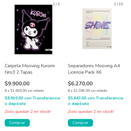
1
/
2
1
/
10
Carpeta Mooving Kuromi
Separadores Mooving A4
Nro3 2 Tapas
Licencia Pack X6
$9.900,00
$6.270,00
6
x
$1.650,00
sin interés
6
x
$1.045,00
sin interés
$8.910,00
con
Transferencia
$5.643,00
con
Transferencia
o depósito
o depósito
¡Solo quedan
2
en stock!
¡Solo quedan
2
en stock!
Comprar
Comprar