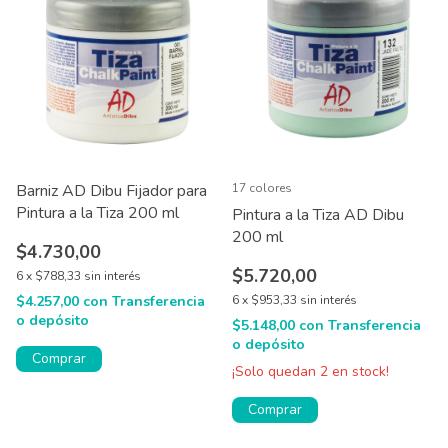
Barniz AD Dibu Fijador para
17 colores
Pintura a la Tiza 200 ml
Pintura a la Tiza AD Dibu
200 ml
$4.730,00
$5.720,00
6
x
$788,33
sin interés
$4.257,00
con
Transferencia
6
x
$953,33
sin interés
o depósito
$5.148,00
con
Transferencia
o depósito
¡Solo quedan
2
en stock!
Comprar