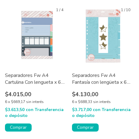
1
/
4
1
/
10
Separadores Fw A4
Separadores Fw A4
Cartulina Con lengueta x 6
Fantasía con lengüeta x 6
hjs
hojas
$4.015,00
$4.130,00
6
x
$669,17
sin interés
6
x
$688,33
sin interés
$3.613,50
con
Transferencia
$3.717,00
con
Transferencia
o depósito
o depósito
Comprar
Comprar