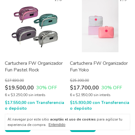
Cartuchera FW Organizador
Cartuchera FW Organizador
Fun Pastel Rock
Fun Yoko
$27.830,00
$25.300,00
$19.500,00
$17.700,00
30
% OFF
30
% OFF
6
x
$3.250,00
sin interés
6
x
$2.950,00
sin interés
$17.550,00
con
Transferencia
$15.930,00
con
Transferencia
o depósito
o depósito
¡Último!
¡Solo quedan
2
en stock!
Al navegar por este sitio
aceptás el uso de cookies
para agilizar tu
experiencia de compra.
Entendido
Comprar
Comprar