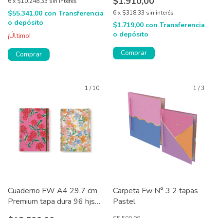
$1.910,00
6
x
$10.248,33
sin interés
$55.341,00
con
Transferencia
6
x
$318,33
sin interés
o depósito
$1.719,00
con
Transferencia
o depósito
¡Último!
Comprar
Comprar
1
/
10
1
/
3
Cuaderno FW A4 29,7 cm
Carpeta Fw N° 3 2 tapas
Premium tapa dura 96 hjs
Pastel
Cute