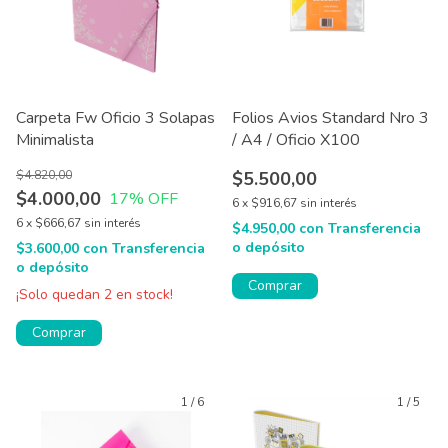
Carpeta Fw Oficio 3 Solapas
Folios Avios Standard Nro 3
Minimalista
/ A4 / Oficio X100
$4.820,00
$5.500,00
$4.000,00
17
% OFF
6
x
$916,67
sin interés
6
x
$666,67
sin interés
$4.950,00
con
Transferencia
o depósito
$3.600,00
con
Transferencia
o depósito
Comprar
¡Solo quedan
2
en stock!
Comprar
1
/
6
1
/
5