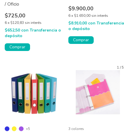
/ Oficio
$9.900,00
$725,00
6
x
$1.650,00
sin interés
6
x
$120,83
sin interés
$8.910,00
con
Transferencia
o depósito
$652,50
con
Transferencia o
depósito
Comprar
Comprar
1
/
5
+5
3 colores