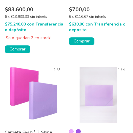
$83.600,00
$700,00
6
x
$13.933,33
sin interés
6
x
$116,67
sin interés
$75.240,00
con
Transferencia
$630,00
con
Transferencia o
o depósito
depósito
¡Solo quedan
2
en stock!
Comprar
Comprar
1
/
3
1
/
4
Carpeta Fw N° 3 Shine