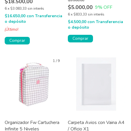
$18.500,00
$5.500,00
$5.000,00
9
% OFF
6
x
$3.083,33
sin interés
6
x
$833,33
sin interés
$16.650,00
con
Transferencia
o depósito
$4.500,00
con
Transferencia
o depósito
¡Último!
Comprar
Comprar
1
/
9
Organizador Fw Cartuchera
Carpeta Avios con Vaina A4
Infinite 5 Niveles
/ Oficio X1