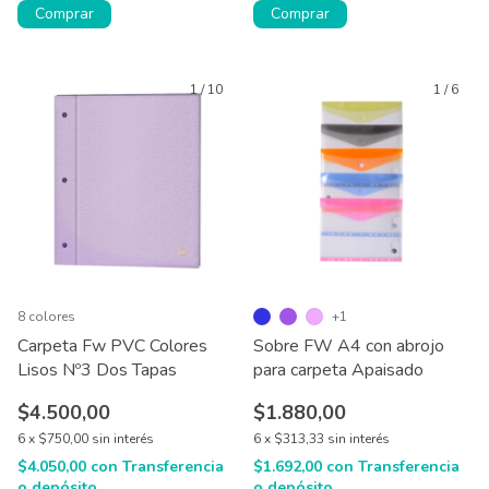
Comprar
Comprar
1
/
10
1
/
6
8 colores
+1
Carpeta Fw PVC Colores
Sobre FW A4 con abrojo
Lisos Nº3 Dos Tapas
para carpeta Apaisado
$4.500,00
$1.880,00
6
x
$750,00
sin interés
6
x
$313,33
sin interés
$4.050,00
con
Transferencia
$1.692,00
con
Transferencia
o depósito
o depósito