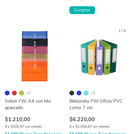
Comprar
1
/
4
+2
+2
Sobre FW A4 con hilo
Bibliorato FW Oficio PVC
apaisado
Lomo 7 cm
$1.210,00
$6.220,00
6
x
$201,67
sin interés
6
x
$1.036,67
sin interés