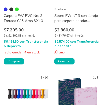
8 colores
Carpeta FW PVC Nro 3
Sobre FW N° 3 con abrojo
Forrada C/ 3 Aros 3X40
para carpeta escolar
Combinado
$7.205,00
$2.860,00
6
x
$1.200,83
sin interés
6
x
$476,67
sin interés
$6.484,50
con
Transferencia
$2.574,00
con
Transferencia
o depósito
o depósito
¡Solo quedan
4
en stock!
¡Último!
Comprar
Comprar
1
/
10
1
/
8