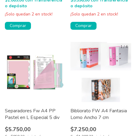
$1.089,00
con
Transferencia
$5.598,00
con
Transferencia
o depósito
o depósito
¡Solo quedan
2
en stock!
¡Solo quedan
2
en stock!
Comprar
Comprar
1
/
4
Separadores Fw A4 PP
Bibliorato FW A4 Fantasia
Pastel en L Especial 5 div
Lomo Ancho 7 cm
$5.750,00
$7.250,00