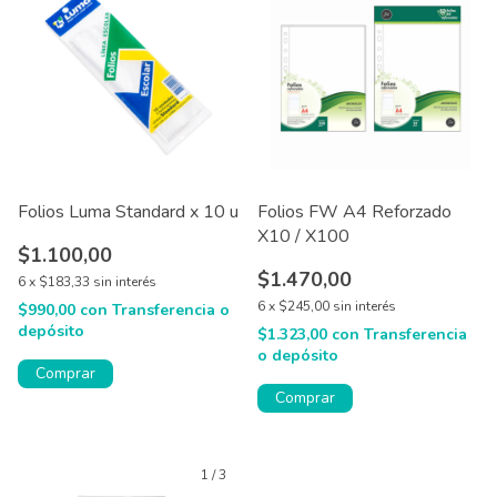
Folios Luma Standard x 10 u
Folios FW A4 Reforzado
X10 / X100
$1.100,00
$1.470,00
6
x
$183,33
sin interés
6
x
$245,00
sin interés
$990,00
con
Transferencia o
depósito
$1.323,00
con
Transferencia
o depósito
Comprar
Comprar
1
/
3