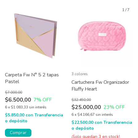
1
/
7
Carpeta Fw N° 5 2 tapas
3 colores
Pastel
Cartuchera Fw Organizador
Fluffy Heart
$7.000,00
$6.500,00
7
% OFF
$32.450,00
$25.000,00
23
% OFF
6
x
$1.083,33
sin interés
$5.850,00
con
Transferencia
6
x
$4.166,67
sin interés
o depósito
$22.500,00
con
Transferencia
o depósito
¡Solo quedan
3
en stock!