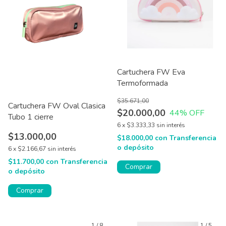
Cartuchera FW Eva
Termoformada
$35.671,00
Cartuchera FW Oval Clasica
$20.000,00
44
% OFF
Tubo 1 cierre
6
x
$3.333,33
sin interés
$13.000,00
$18.000,00
con
Transferencia
o depósito
6
x
$2.166,67
sin interés
$11.700,00
con
Transferencia
Comprar
o depósito
Comprar
1
/
8
1
/
5