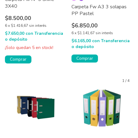
3X40
Carpeta Fw A3 3 solapas
PP Pastel
$8.500,00
$6.850,00
6
x
$1.416,67
sin interés
$7.650,00
con
Transferencia
6
x
$1.141,67
sin interés
o depósito
$6.165,00
con
Transferencia
o depósito
¡Solo quedan
5
en stock!
Comprar
Comprar
1
/
4