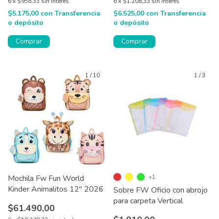
6
x
$958,33
sin interés
6
x
$1.208,33
sin interés
$5.175,00
con
Transferencia
$6.525,00
con
Transferencia
o depósito
o depósito
Comprar
1
/
10
1
/
3
Mochila Fw Fun World
+1
Kinder Animalitos 12'' 2026
Sobre FW Oficio con abrojo
para carpeta Vertical
$61.490,00