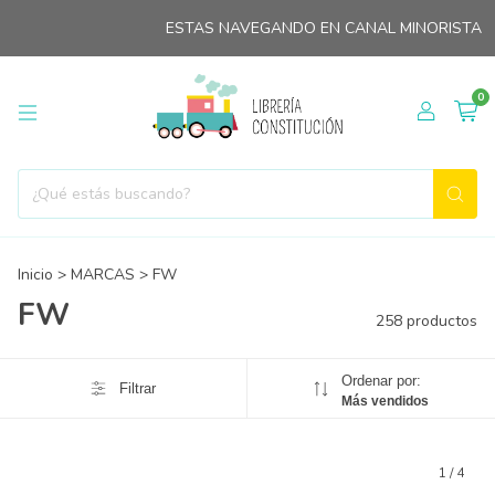
ESTAS NAVEGANDO EN CANAL MINORISTA
HASTA
0
Inicio
>
MARCAS
>
FW
FW
258 productos
Ordenar por:
Filtrar
Más vendidos
1
/
4