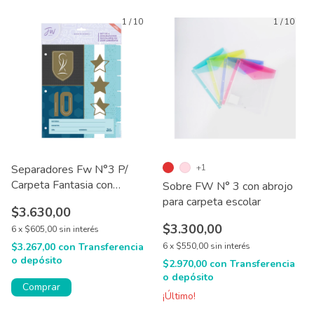
1
/
10
1
/
10
Separadores Fw N°3 P/
+1
Carpeta Fantasia con
Sobre FW N° 3 con abrojo
Lengüeta X6
para carpeta escolar
$3.630,00
$3.300,00
6
x
$605,00
sin interés
$3.267,00
con
Transferencia
6
x
$550,00
sin interés
o depósito
$2.970,00
con
Transferencia
o depósito
Comprar
¡Último!