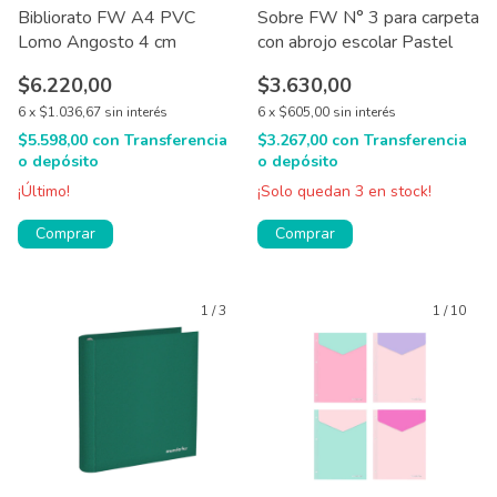
Bibliorato FW A4 PVC
Sobre FW N° 3 para carpeta
Lomo Angosto 4 cm
con abrojo escolar Pastel
$6.220,00
$3.630,00
6
x
$1.036,67
sin interés
6
x
$605,00
sin interés
$5.598,00
con
Transferencia
$3.267,00
con
Transferencia
o depósito
o depósito
¡Último!
¡Solo quedan
3
en stock!
Comprar
Comprar
1
/
3
1
/
10