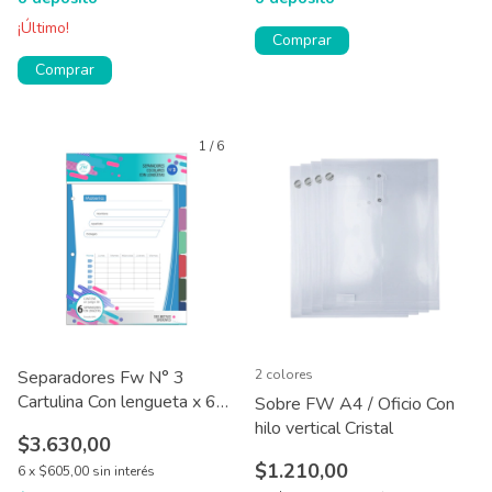
¡Último!
Comprar
Comprar
1
/
6
Separadores Fw N° 3
2 colores
Cartulina Con lengueta x 6
Sobre FW A4 / Oficio Con
hjs
hilo vertical Cristal
$3.630,00
$1.210,00
6
x
$605,00
sin interés