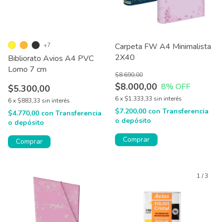
+7
Carpeta FW A4 Minimalista
2X40
Bibliorato Avios A4 PVC
Lomo 7 cm
$8.690,00
$8.000,00
8
% OFF
$5.300,00
6
x
$1.333,33
sin interés
6
x
$883,33
sin interés
$7.200,00
con
Transferencia
$4.770,00
con
Transferencia
o depósito
o depósito
Comprar
Comprar
1
/
3