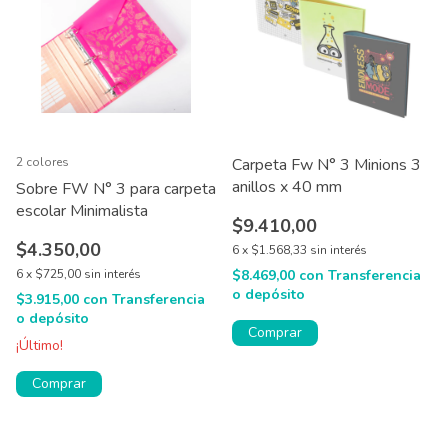
2 colores
Carpeta Fw N° 3 Minions 3
anillos x 40 mm
Sobre FW N° 3 para carpeta
escolar Minimalista
$9.410,00
$4.350,00
6
x
$1.568,33
sin interés
6
x
$725,00
sin interés
$8.469,00
con
Transferencia
o depósito
$3.915,00
con
Transferencia
o depósito
Comprar
¡Último!
Comprar