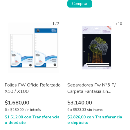
Comprar
1
/
2
1
/
10
Folios FW Oficio Reforzado
Separadores Fw N°3 P/
X10 / X100
Carpeta Fantasia sin
Lengüeta X6
$1.680,00
$3.140,00
6
x
$280,00
sin interés
6
x
$523,33
sin interés
$1.512,00
con
Transferencia
$2.826,00
con
Transferencia
o depósito
o depósito