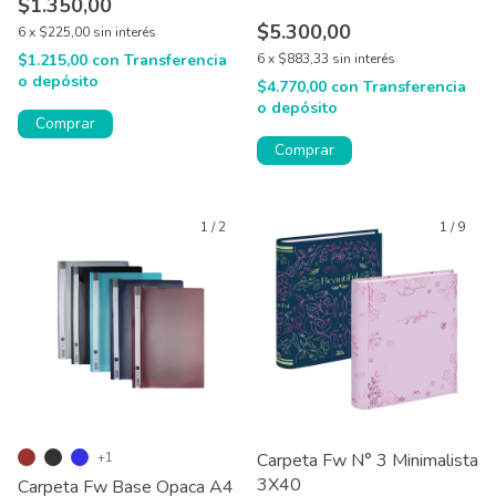
$1.350,00
$5.300,00
6
x
$225,00
sin interés
$1.215,00
con
Transferencia
6
x
$883,33
sin interés
o depósito
$4.770,00
con
Transferencia
o depósito
Comprar
Comprar
1
/
2
1
/
9
+1
Carpeta Fw N° 3 Minimalista
3X40
Carpeta Fw Base Opaca A4