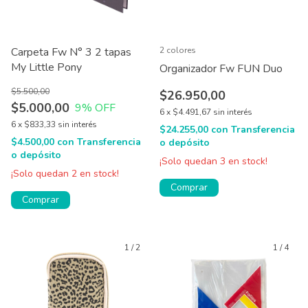
Carpeta Fw N° 3 2 tapas
2 colores
My Little Pony
Organizador Fw FUN Duo
$5.500,00
$26.950,00
$5.000,00
9
% OFF
6
x
$4.491,67
sin interés
6
x
$833,33
sin interés
$24.255,00
con
Transferencia
$4.500,00
con
Transferencia
o depósito
o depósito
¡Solo quedan
3
en stock!
¡Solo quedan
2
en stock!
Comprar
Comprar
1
/
2
1
/
4