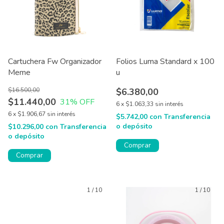
Cartuchera Fw Organizador
Folios Luma Standard x 100
Meme
u
$16.500,00
$6.380,00
$11.440,00
31
% OFF
6
x
$1.063,33
sin interés
6
x
$1.906,67
sin interés
$5.742,00
con
Transferencia
o depósito
$10.296,00
con
Transferencia
o depósito
Comprar
Comprar
1
/
10
1
/
10