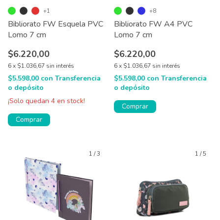
+1
+8
Bibliorato FW Esquela PVC
Bibliorato FW A4 PVC
Lomo 7 cm
Lomo 7 cm
$6.220,00
$6.220,00
6
x
$1.036,67
sin interés
6
x
$1.036,67
sin interés
$5.598,00
con
Transferencia
$5.598,00
con
Transferencia
o depósito
o depósito
¡Solo quedan
4
en stock!
Comprar
Comprar
1
/
3
1
/
5