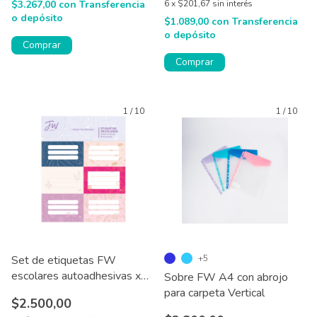
$3.267,00
con
Transferencia
6
x
$201,67
sin interés
o depósito
$1.089,00
con
Transferencia
o depósito
Comprar
Comprar
1
/
10
1
/
10
Set de etiquetas FW
+5
escolares autoadhesivas x
Sobre FW A4 con abrojo
12 u
para carpeta Vertical
$2.500,00