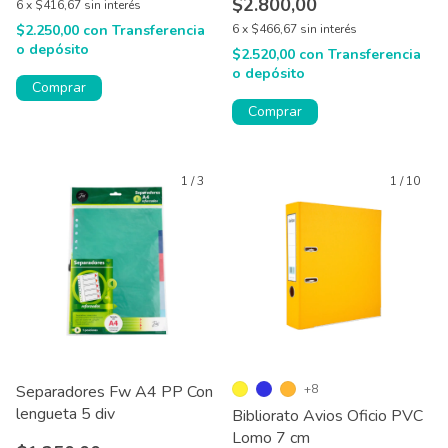
$2.800,00
6
x
$416,67
sin interés
$2.250,00
con
Transferencia
6
x
$466,67
sin interés
o depósito
$2.520,00
con
Transferencia
o depósito
Comprar
Comprar
1
/
3
1
/
10
Separadores Fw A4 PP Con
+8
lengueta 5 div
Bibliorato Avios Oficio PVC
Lomo 7 cm