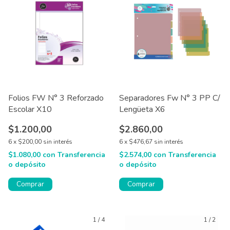
Folios FW N° 3 Reforzado
Separadores Fw N° 3 PP C/
Escolar X10
Lengüeta X6
$1.200,00
$2.860,00
6
x
$200,00
sin interés
6
x
$476,67
sin interés
$1.080,00
con
Transferencia
$2.574,00
con
Transferencia
o depósito
o depósito
Comprar
1
/
4
1
/
2