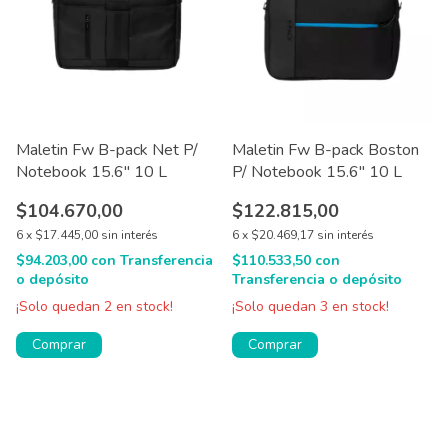
Maletin Fw B-pack Net P/
Maletin Fw B-pack Boston
Notebook 15.6'' 10 L
P/ Notebook 15.6'' 10 L
$104.670,00
$122.815,00
6
x
$17.445,00
sin interés
6
x
$20.469,17
sin interés
$94.203,00
con
Transferencia
$110.533,50
con
o depósito
Transferencia o depósito
¡Solo quedan
2
en stock!
¡Solo quedan
3
en stock!