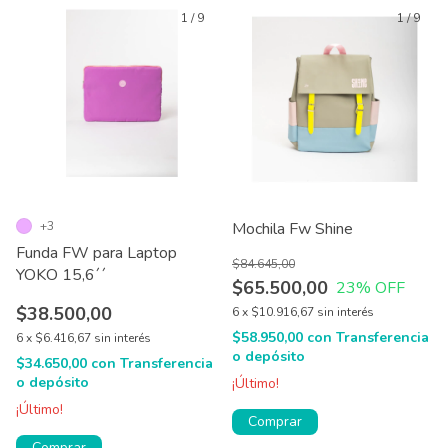
1
/
9
1
/
9
+3
Mochila Fw Shine
Funda FW para Laptop
$84.645,00
YOKO 15,6´´
$65.500,00
23
% OFF
$38.500,00
6
x
$10.916,67
sin interés
$58.950,00
con
Transferencia
6
x
$6.416,67
sin interés
o depósito
$34.650,00
con
Transferencia
o depósito
¡Último!
¡Último!
Comprar
Comprar