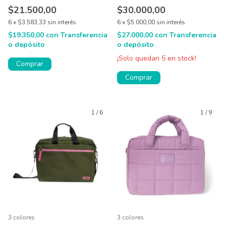
$21.500,00
$30.000,00
6
x
$3.583,33
sin interés
6
x
$5.000,00
sin interés
$19.350,00
con
Transferencia
$27.000,00
con
Transferencia
o depósito
o depósito
¡Solo quedan
5
en stock!
1
/
6
1
/
9
3 colores
3 colores