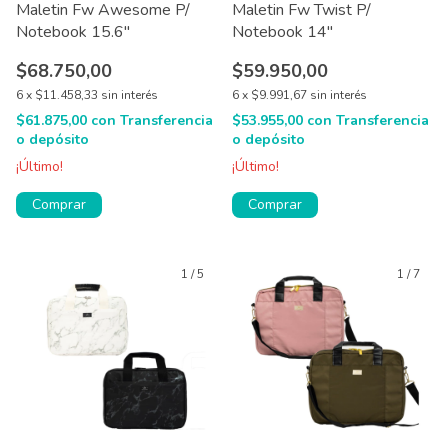
Maletin Fw Awesome P/
Maletin Fw Twist P/
Notebook 15.6''
Notebook 14''
$68.750,00
$59.950,00
6
x
$11.458,33
sin interés
6
x
$9.991,67
sin interés
$61.875,00
con
Transferencia
$53.955,00
con
Transferencia
o depósito
o depósito
¡Último!
¡Último!
Comprar
Comprar
1
/
5
1
/
7