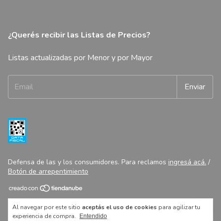
¿Querés recibir las Listas de Precios?
Listas actualizadas por Menor y por Mayor
Defensa de las y los consumidores. Para reclamos
ingresá acá.
/
Botón de arrepentimiento
Copyright Libreria Constitucion Minorista - 27327607788 - 2026.
Al navegar por este sitio
aceptás el uso de cookies
para agilizar tu
Todos los derechos reservados.
experiencia de compra.
Entendido