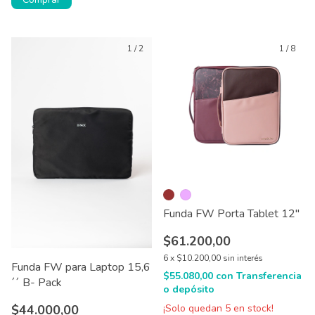
1
/
2
1
/
8
Funda FW Porta Tablet 12"
$61.200,00
6
x
$10.200,00
sin interés
Funda FW para Laptop 15,6
$55.080,00
con
Transferencia
´´ B- Pack
o depósito
$44.000,00
¡Solo quedan
5
en stock!