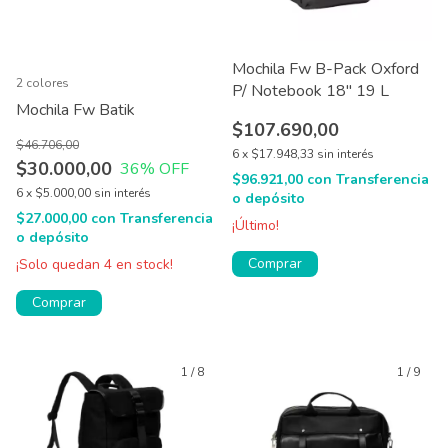
Mochila Fw B-Pack Oxford
2 colores
P/ Notebook 18'' 19 L
Mochila Fw Batik
$107.690,00
$46.706,00
6
x
$17.948,33
sin interés
$30.000,00
36
% OFF
$96.921,00
con
Transferencia
6
x
$5.000,00
sin interés
o depósito
$27.000,00
con
Transferencia
¡Último!
o depósito
¡Solo quedan
4
en stock!
Comprar
1
/
8
1
/
9