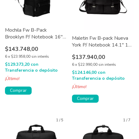
Mochila Fw B-Pack
Brooklyn P/ Notebook 16''
Maletin Fw B-pack Nueva
24 L
York P/ Notebook 14.1'' 14
$143.748,00
L
$137.940,00
6
x
$23.958,00
sin interés
$129.373,20
con
6
x
$22.990,00
sin interés
Transferencia o depósito
$124.146,00
con
Transferencia o depósito
¡Último!
¡Último!
1
/
5
1
/
7