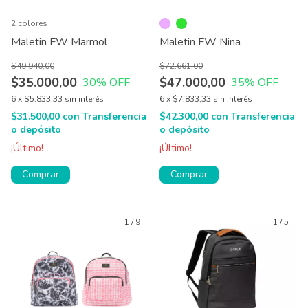
2 colores
Maletin FW Marmol
Maletin FW Nina
$49.940,00
$72.661,00
$35.000,00
$47.000,00
30
% OFF
35
% OFF
6
x
$5.833,33
sin interés
6
x
$7.833,33
sin interés
$31.500,00
con
Transferencia
$42.300,00
con
Transferencia
o depósito
o depósito
¡Último!
¡Último!
Comprar
Comprar
1
/
9
1
/
5