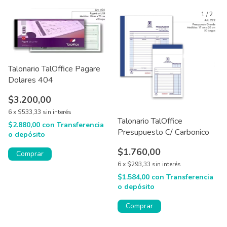
1
/
2
Talonario TalOffice Pagare
Dolares 404
$3.200,00
6
x
$533,33
sin interés
Talonario TalOffice
$2.880,00
con
Transferencia
Presupuesto C/ Carbonico
o depósito
$1.760,00
6
x
$293,33
sin interés
$1.584,00
con
Transferencia
o depósito
Comprar