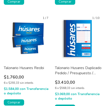
1
/
7
1
/
10
Talonario Husares Recibi
Talonario Husares Duplicado
Pedido / Presupuesto /
$1.760,00
Multiproposito x 1
$3.410,00
6
x
$293,33
sin interés
6
x
$568,33
sin interés
$1.584,00
con
Transferencia
o depósito
$3.069,00
con
Transferencia
o depósito
Comprar