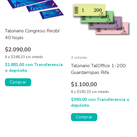
Talonario Congreso Recibí
40 hojas
$2.090,00
6
x
$348,33
sin interés
3 colores
$1.881,00
con
Transferencia
Talonario TalOffice 1-200
o depósito
Guardarropas Rifa
Comprar
$1.100,00
6
x
$183,33
sin interés
$990,00
con
Transferencia o
depósito
Comprar