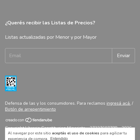
¿Querés recibir las Listas de Precios?
Listas actualizadas por Menor y por Mayor
Defensa de las y los consumidores. Para reclamos
ingresá acá.
/
Botón de arrepentimiento
Copyright Libreria Constitucion Minorista - 27327607788 - 2026.
Al navegar por este sitio
aceptás el uso de cookies
para agilizar tu
Todos los derechos reservados.
experiencia de compra.
Entendido