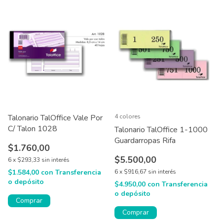
Talonario TalOffice Vale Por
4 colores
C/ Talon 1028
Talonario TalOffice 1-1000
Guardarropas Rifa
$1.760,00
$5.500,00
6
x
$293,33
sin interés
$1.584,00
con
Transferencia
6
x
$916,67
sin interés
o depósito
$4.950,00
con
Transferencia
o depósito
Comprar