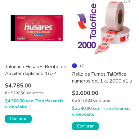
1
/
4
Talonario Husares Recibo de
+2
Alquiler duplicado 1824
Rollo de Turnos TalOffice
numeros del 1 al 2000 x1 u
$4.785,00
$2.600,00
6
x
$797,50
sin interés
$4.306,50
con
Transferencia
6
x
$433,33
sin interés
o depósito
$2.340,00
con
Transferencia
o depósito
Comprar