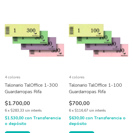
4 colores
4 colores
Talonario TalOffice 1-300
Talonario TalOffice 1-100
Guardarropas Rifa
Guardarropas Rifa
$1.700,00
$700,00
6
x
$283,33
sin interés
6
x
$116,67
sin interés
$1.530,00
con
Transferencia
$630,00
con
Transferencia o
o depósito
depósito