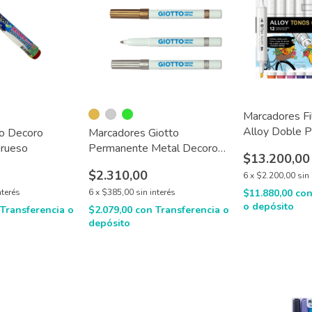
Marcadores Fi
Alloy Doble P
o Decoro
Marcadores Giotto
tonos
grueso
Permanente Metal Decoro
$13.200,00
X1
$2.310,00
6
x
$2.200,00
sin 
nterés
6
x
$385,00
sin interés
$11.880,00
co
o depósito
Transferencia o
$2.079,00
con
Transferencia o
depósito