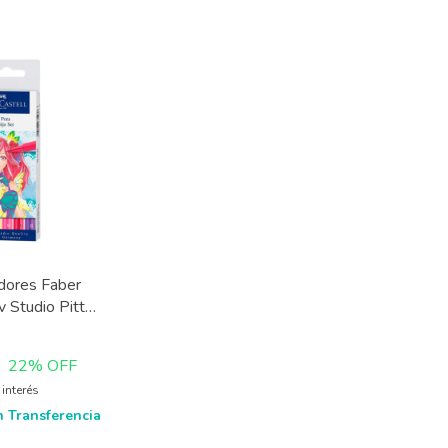
dores Faber
v Studio Pitt
MANGA x 6 u
0
22
% OFF
 interés
n
Transferencia