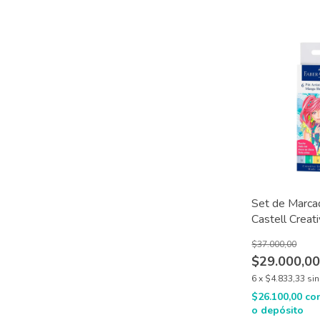
Set de Marca
Castell Creati
Artist Pens 
$37.000,00
$29.000,0
6
x
$4.833,33
sin
$26.100,00
co
o depósito