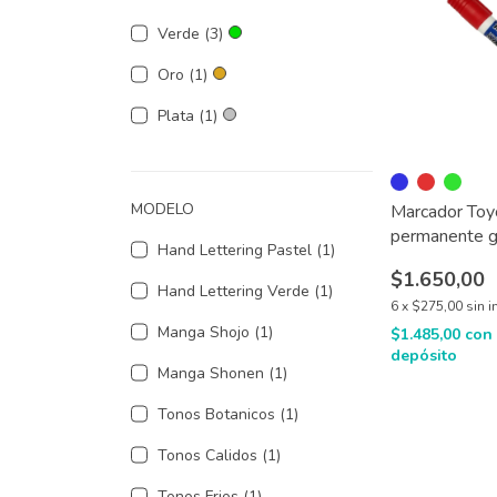
Verde (3)
Oro (1)
Plata (1)
MODELO
Marcador Toy
permanente 
Hand Lettering Pastel (1)
$1.650,00
Hand Lettering Verde (1)
6
x
$275,00
sin i
Manga Shojo (1)
$1.485,00
con
depósito
Manga Shonen (1)
Tonos Botanicos (1)
Tonos Calidos (1)
Tonos Frios (1)