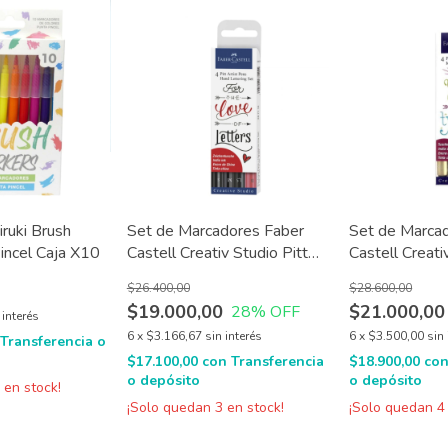
ruki Brush
Set de Marcadores Faber
Set de Marca
incel Caja X10
Castell Creativ Studio Pitt
Castell Creati
Artist Pens Lettering Love x
Artist Pens me
$26.400,00
$28.600,00
4 u
$19.000,00
$21.000,00
28
% OFF
 interés
6
x
$3.166,67
sin interés
6
x
$3.500,00
sin 
Transferencia o
$17.100,00
con
Transferencia
$18.900,00
co
o depósito
o depósito
5
en stock!
¡Solo quedan
3
en stock!
¡Solo quedan
4