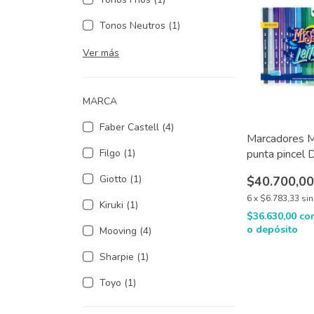
Tonos Neutros (1)
Ver más
MARCA
Faber Castell (4)
Marcadores M
punta pincel 
Filgo (1)
X20 / 60
Giotto (1)
$40.700,0
6
x
$6.783,33
sin
Kiruki (1)
$36.630,00
co
o depósito
Mooving (4)
Sharpie (1)
Toyo (1)