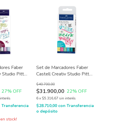
dores Faber
Set de Marcadores Faber
v Studio Pitt
Castell Creativ Studio Pitt
tallic x 4 u
Artist Pens Lettering x 6 u
$40.700,00
$31.900,00
27
% OFF
22
% OFF
interés
6
x
$5.316,67
sin interés
n
Transferencia
$28.710,00
con
Transferencia
o depósito
en stock!