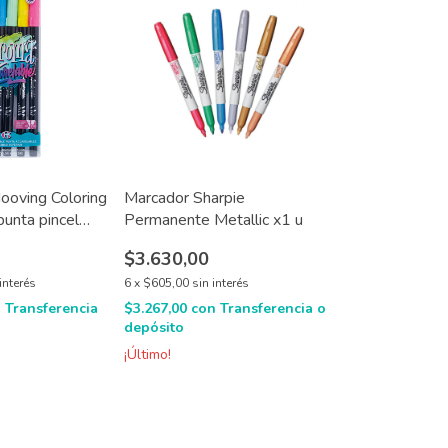
ooving Coloring
Marcador Sharpie
punta pincel
Permanente Metallic x1 u
X6
$3.630,00
interés
6
x
$605,00
sin interés
n
Transferencia
$3.267,00
con
Transferencia o
depósito
¡Último!