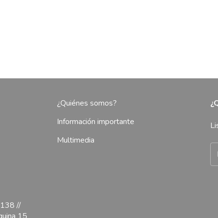
¿Quiénes somos?
¿Q
Información importante
Li
Multimedia
138 //
quina 15