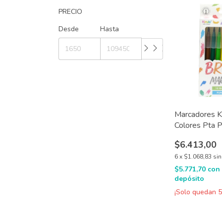
PRECIO
Desde
Hasta
Marcadores Ki
Colores Pta P
$6.413,00
6
x
$1.068,83
sin
$5.771,70
con
depósito
¡Solo quedan