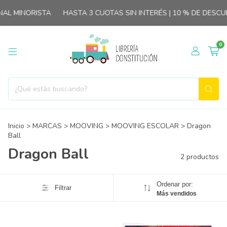
AL MINORISTA
HASTA 3 CUOTAS SIN INTERÉS | 10 % DE DESC
0
Inicio
>
MARCAS
>
MOOVING
>
MOOVING ESCOLAR
>
Dragon
Ball
Dragon Ball
2 productos
Ordenar por:
Filtrar
Más vendidos