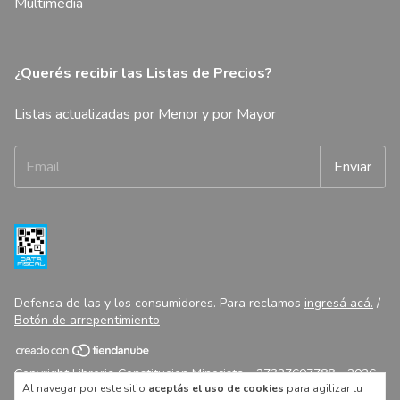
Multimedia
¿Querés recibir las Listas de Precios?
Listas actualizadas por Menor y por Mayor
Defensa de las y los consumidores. Para reclamos
ingresá acá.
/
Botón de arrepentimiento
Copyright Libreria Constitucion Minorista - 27327607788 - 2026.
Al navegar por este sitio
aceptás el uso de cookies
para agilizar tu
Todos los derechos reservados.