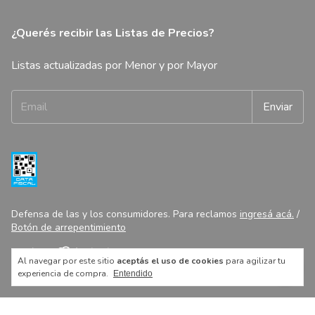
¿Querés recibir las Listas de Precios?
Listas actualizadas por Menor y por Mayor
Defensa de las y los consumidores. Para reclamos
ingresá acá.
/
Botón de arrepentimiento
Al navegar por este sitio
aceptás el uso de cookies
para agilizar tu
Copyright Libreria Constitucion Minorista - 27327607788 - 2026.
experiencia de compra.
Entendido
Todos los derechos reservados.