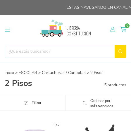
ESTAS NAVEGANDO EN CANAL MI
0
Inicio
>
ESCOLAR
>
Cartucheras / Canoplas
>
2 Pisos
2 Pisos
5 productos
Ordenar por:
Filtrar
Más vendidos
1
/
2