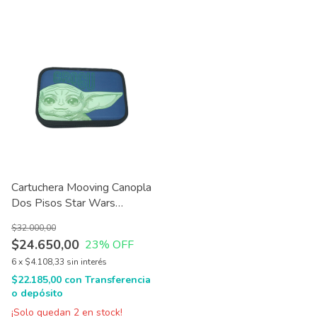
Cartuchera Mooving Canopla
Dos Pisos Star Wars
21x14x5 Cm
$32.000,00
$24.650,00
23
% OFF
6
x
$4.108,33
sin interés
$22.185,00
con
Transferencia
o depósito
¡Solo quedan
2
en stock!