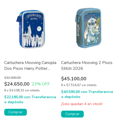
Cartuchera Mooving Canopla
Cartuchera Mooving 2 Pisos
Dos Pisos Harry Potter
Stitch 2026
21x14x5 Cm
$32.000,00
$45.100,00
$24.650,00
23
% OFF
6
x
$7.516,67
sin interés
6
x
$4.108,33
sin interés
$40.590,00
con
Transferencia
o depósito
$22.185,00
con
Transferencia
o depósito
¡Solo quedan
4
en stock!