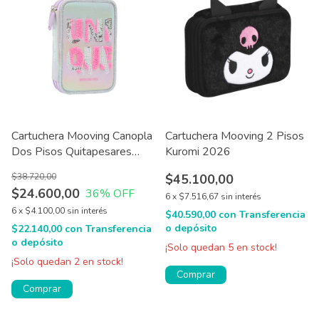
Cartuchera Mooving Canopla
Cartuchera Mooving 2 Pisos
Dos Pisos Quitapesares
Kuromi 2026
21x14x5 Cm
$38.720,00
$45.100,00
$24.600,00
36
% OFF
6
x
$7.516,67
sin interés
6
x
$4.100,00
sin interés
$40.590,00
con
Transferencia
o depósito
$22.140,00
con
Transferencia
o depósito
¡Solo quedan
5
en stock!
¡Solo quedan
2
en stock!
Comprar