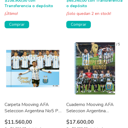
$108.900,00
con
$65.340,00
con
Transferencia
Transferencia o depósito
o depósito
¡Último!
¡Solo quedan
2
en stock!
Comprar
1
/
5
Carpeta Mooving AFA
Cuaderno Mooving AFA
Seleccion Argentina No5 P/
Seleccion Argentina
Dibujo 2 Tapas
Universitario A4 80 Hjs
$11.560,00
$17.600,00