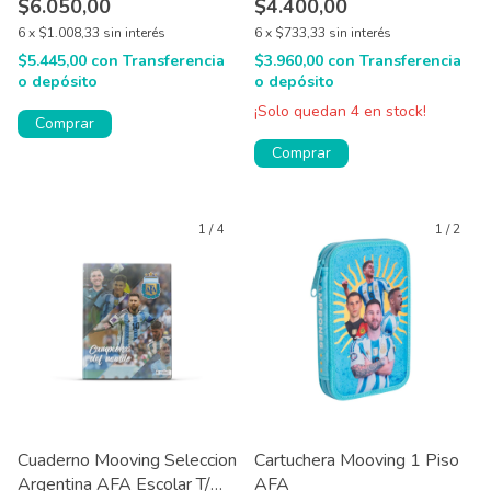
$6.050,00
$4.400,00
6
x
$1.008,33
sin interés
6
x
$733,33
sin interés
$5.445,00
con
Transferencia
$3.960,00
con
Transferencia
o depósito
o depósito
¡Solo quedan
4
en stock!
Comprar
1
/
4
1
/
2
Cuaderno Mooving Seleccion
Cartuchera Mooving 1 Piso
Argentina AFA Escolar T/
AFA