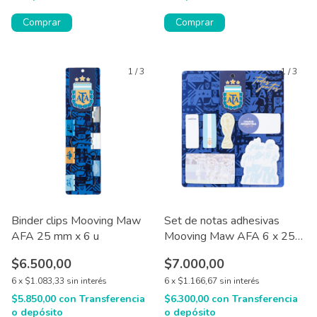
1
/
3
1
/
3
Binder clips Mooving Maw
Set de notas adhesivas
AFA 25 mm x 6 u
Mooving Maw AFA 6 x 25
hjs
$6.500,00
$7.000,00
6
x
$1.083,33
sin interés
6
x
$1.166,67
sin interés
$5.850,00
con
Transferencia
$6.300,00
con
Transferencia
o depósito
o depósito