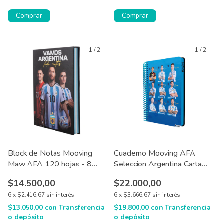
1
/
2
1
/
2
Block de Notas Mooving
Cuaderno Mooving AFA
Maw AFA 120 hojas - 8
Seleccion Argentina Carta
diseños
Premium T/dura 96 hjs
$14.500,00
$22.000,00
6
x
$2.416,67
sin interés
6
x
$3.666,67
sin interés
$13.050,00
con
Transferencia
$19.800,00
con
Transferencia
o depósito
o depósito