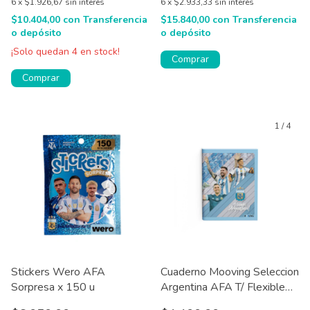
6
x
$1.926,67
sin interés
6
x
$2.933,33
sin interés
$10.404,00
con
Transferencia
$15.840,00
con
Transferencia
o depósito
o depósito
¡Solo quedan
4
en stock!
Comprar
Comprar
1
/
4
Stickers Wero AFA
Cuaderno Mooving Seleccion
Sorpresa x 150 u
Argentina AFA T/ Flexible
16X21 Cm