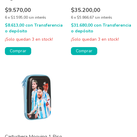
Dura 16x21 Cm
$9.570,00
$35.200,00
6
x
$1.595,00
sin interés
6
x
$5.866,67
sin interés
$8.613,00
con
Transferencia
$31.680,00
con
Transferencia
o depósito
o depósito
¡Solo quedan
3
en stock!
¡Solo quedan
3
en stock!
Comprar
Comprar
Cartuchera Mooving 1 Piso