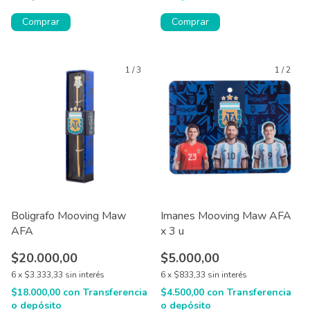
1
/
3
1
/
2
Boligrafo Mooving Maw
Imanes Mooving Maw AFA
AFA
x 3 u
$20.000,00
$5.000,00
6
x
$3.333,33
sin interés
6
x
$833,33
sin interés
$18.000,00
con
Transferencia
$4.500,00
con
Transferencia
o depósito
o depósito