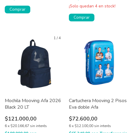
¡Solo quedan
4
en stock!
Comprar
1
/
4
Mochila Mooving Afa 2026
Cartuchera Mooving 2 Pisos
Black 20 LT
Eva doble Afa
$121.000,00
$72.600,00
6
x
$20.166,67
sin interés
6
x
$12.100,00
sin interés