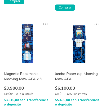
1
/
3
1
/
3
Magnetic Bookmarks
Jumbo Paper clip Mooving
Mooving Maw AFA x 3
Maw AFA
$3.900,00
$6.100,00
6
x
$650,00
sin interés
6
x
$1.016,67
sin interés
$3.510,00
con
Transferencia
$5.490,00
con
Transferencia
o depósito
o depósito