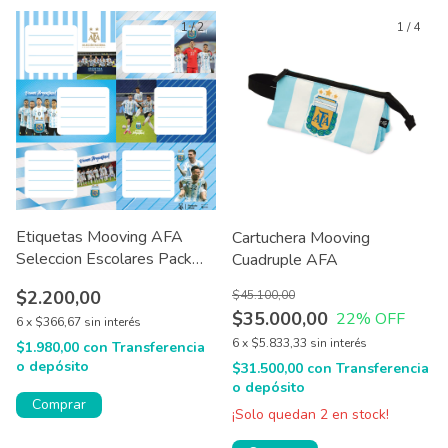
1
/
2
1
/
4
Etiquetas Mooving AFA
Cartuchera Mooving
Seleccion Escolares Pack
Cuadruple AFA
X12
$2.200,00
$45.100,00
$35.000,00
22
% OFF
6
x
$366,67
sin interés
6
x
$5.833,33
sin interés
$1.980,00
con
Transferencia
o depósito
$31.500,00
con
Transferencia
o depósito
Comprar
¡Solo quedan
2
en stock!