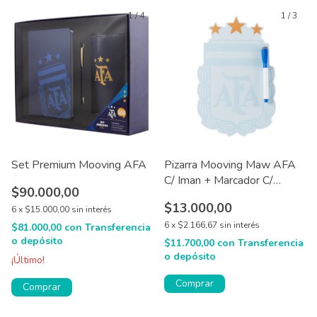
1
/
4
1
/
3
Set Premium Mooving AFA
Pizarra Mooving Maw AFA
C/ Iman + Marcador C/
$90.000,00
Borrador
$13.000,00
6
x
$15.000,00
sin interés
6
x
$2.166,67
sin interés
$81.000,00
con
Transferencia
o depósito
$11.700,00
con
Transferencia
o depósito
¡Último!