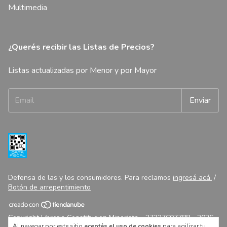
Multimedia
¿Querés recibir las Listas de Precios?
Listas actualizadas por Menor y por Mayor
Defensa de las y los consumidores. Para reclamos
ingresá acá.
/
Botón de arrepentimiento
Copyright Libreria Constitucion Minorista - 27327607788 - 2026.
Al navegar por este sitio
aceptás el uso de cookies
para agilizar tu