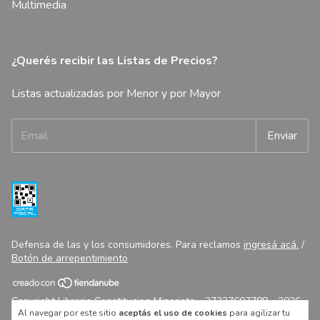
Multimedia
¿Querés recibir las Listas de Precios?
Listas actualizadas por Menor y por Mayor
Defensa de las y los consumidores. Para reclamos
ingresá acá.
/
Botón de arrepentimiento
Copyright Libreria Constitucion Minorista - 27327607788 - 2026.
Al navegar por este sitio
aceptás el uso de cookies
para agilizar tu
Todos los derechos reservados.