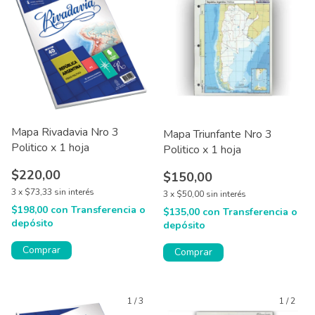
Mapa Rivadavia Nro 3
Mapa Triunfante Nro 3
Politico x 1 hoja
Politico x 1 hoja
$220,00
$150,00
3
x
$73,33
sin interés
3
x
$50,00
sin interés
$198,00
con
Transferencia o
$135,00
con
Transferencia o
depósito
depósito
Comprar
Comprar
1
/
3
1
/
2