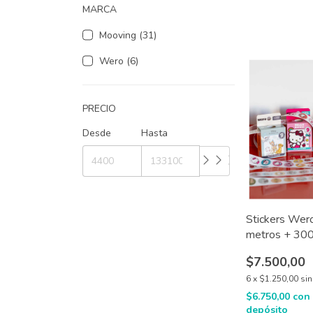
MARCA
Mooving (31)
Wero (6)
PRECIO
Desde
Hasta
Stickers Wero
metros + 300
$7.500,00
6
x
$1.250,00
sin
$6.750,00
con
depósito