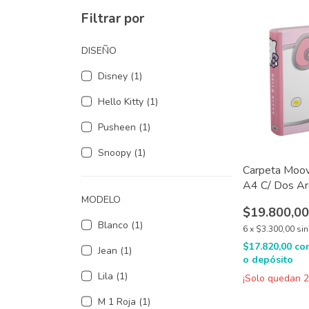
Filtrar por
DISEÑO
Disney (1)
Hello Kitty (1)
Pusheen (1)
Snoopy (1)
Carpeta Moovi
A4 C/ Dos A
MODELO
$19.800,0
Blanco (1)
6
x
$3.300,00
sin
$17.820,00
co
Jean (1)
o depósito
Lila (1)
¡Solo quedan
M 1 Roja (1)