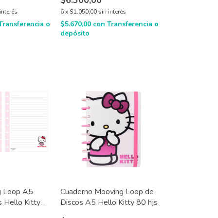
$6.300,00
interés
6
x
$1.050,00
sin interés
Transferencia o
$5.670,00
con
Transferencia o
depósito
g Loop A5
Cuaderno Mooving Loop de
 Hello Kitty
Discos A5 Hello Kitty 80 hjs