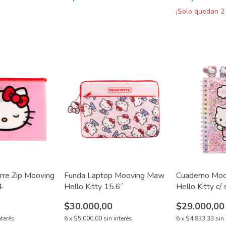
¡Solo quedan
2
rre Zip Mooving
Funda Laptop Mooving Maw
Cuaderno Mo
4
Hello Kitty 15.6´
Hello Kitty c/
$30.000,00
$29.000,00
nterés
6
x
$5.000,00
sin interés
6
x
$4.833,33
sin 