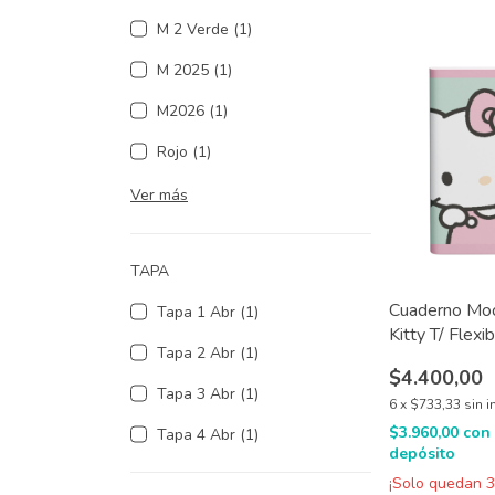
M 2 Verde (1)
M 2025 (1)
M2026 (1)
Rojo (1)
Ver más
TAPA
Cuaderno Moo
Tapa 1 Abr (1)
Kitty T/ Flex
Tapa 2 Abr (1)
48 hjs
$4.400,00
Tapa 3 Abr (1)
6
x
$733,33
sin i
$3.960,00
con
Tapa 4 Abr (1)
depósito
¡Solo quedan