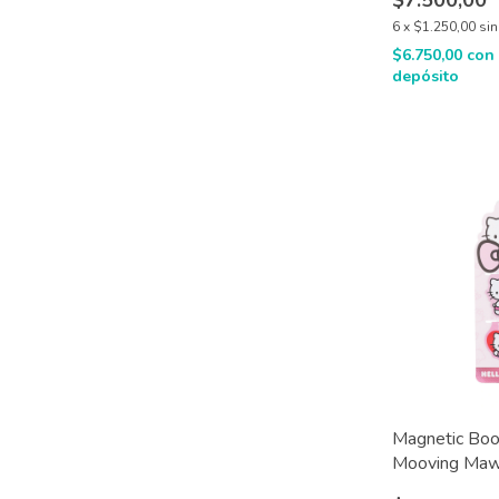
$7.500,00
6
x
$1.250,00
sin
$6.750,00
con
depósito
Magnetic Bo
Mooving Maw 