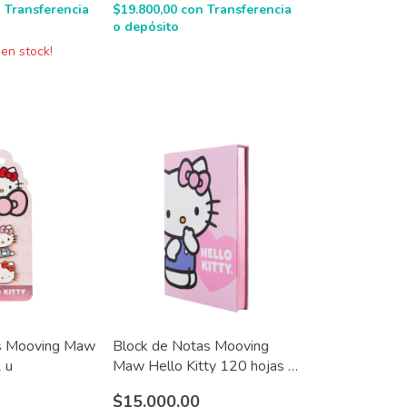
n
Transferencia
$19.800,00
con
Transferencia
o depósito
en stock!
os Mooving Maw
Block de Notas Mooving
2 u
Maw Hello Kitty 120 hojas -
8 diseños
$15.000,00