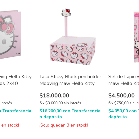
ng Hello Kitty
Taco Sticky Block pen holder
Set de Lapic
ros 2x40
Mooving Maw Hello Kitty
Maw Hello Kit
HB x 6 u
0
$18.000,00
$4.500,00
 interés
6
x
$3.000,00
sin interés
6
x
$750,00
sin i
n
Transferencia
$16.200,00
con
Transferencia
$4.050,00
con
o depósito
depósito
2
en stock!
¡Solo quedan
3
en stock!