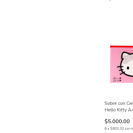
Sobre con Cie
Hello Kitty A
$5.000,00
6
x
$833,33
sin i