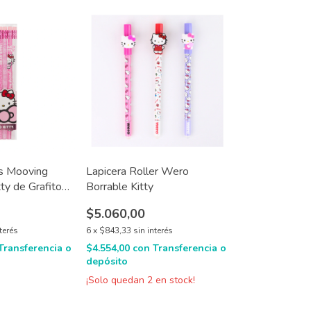
es Mooving
Lapicera Roller Wero
ty de Grafito
Borrable Kitty
$5.060,00
nterés
6
x
$843,33
sin interés
Transferencia o
$4.554,00
con
Transferencia o
depósito
¡Solo quedan
2
en stock!