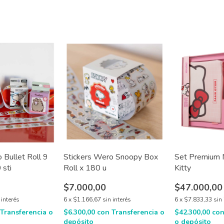
 Bullet Roll 9
Stickers Wero Snoopy Box
Set Premium 
 sti
Roll x 180 u
Kitty
$7.000,00
$47.000,00
 interés
6
x
$1.166,67
sin interés
6
x
$7.833,33
sin 
Transferencia o
$6.300,00
con
Transferencia o
$42.300,00
co
depósito
o depósito