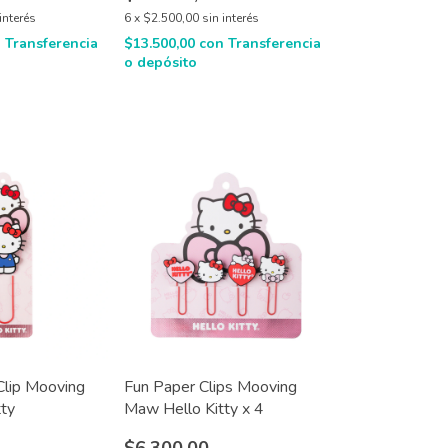
interés
6
x
$2.500,00
sin interés
n
Transferencia
$13.500,00
con
Transferencia
o depósito
Clip Mooving
Fun Paper Clips Mooving
ty
Maw Hello Kitty x 4