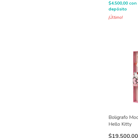
$4.500,00
con
depósito
¡Último!
Boligrafo Mo
Hello Kitty
$19.500,0