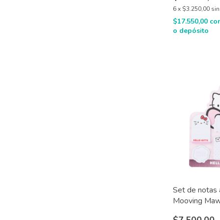
6
x
$3.250,00
sin
$17.550,00
co
o depósito
Set de notas
Mooving Maw 
25 hjs