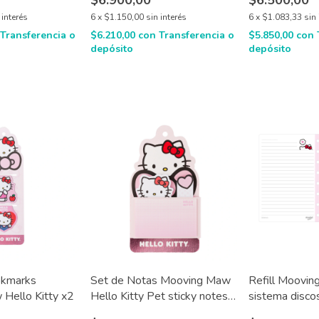
$6.900,00
$6.500,00
 interés
6
x
$1.150,00
sin interés
6
x
$1.083,33
sin 
Transferencia o
$6.210,00
con
Transferencia o
$5.850,00
con
depósito
depósito
okmarks
Set de Notas Mooving Maw
Refill Moovin
Hello Kitty x2
Hello Kitty Pet sticky notes
sistema discos
3x 20 hjs c/u
organizador