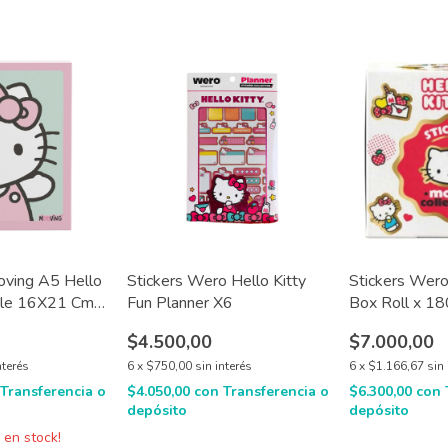
ving A5 Hello
Stickers Wero Hello Kitty
Stickers Wero
ible 16X21 Cm
Fun Planner X6
Box Roll x 18
$4.500,00
$7.000,00
nterés
6
x
$750,00
sin interés
6
x
$1.166,67
sin 
Transferencia o
$4.050,00
con
Transferencia o
$6.300,00
con
depósito
depósito
3
en stock!