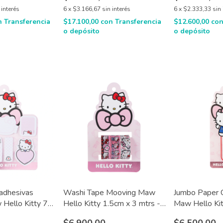
 interés
6
x
$3.166,67
sin interés
6
x
$2.333,33
sin 
n
Transferencia
$17.100,00
con
Transferencia
$12.600,00
co
o depósito
o depósito
 adhesivas
Washi Tape Mooving Maw
Jumbo Paper 
Hello Kitty 7 x
Hello Kitty 1.5cm x 3 mtrs -
Maw Hello Kit
x 3 u cinta adhesiva