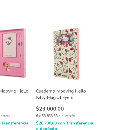
Mooving Hello
Cuaderno Mooving Hello
Kitty Magic Layers
$23.000,00
interés
6
x
$3.833,33
sin interés
n
Transferencia
$20.700,00
con
Transferencia
o depósito