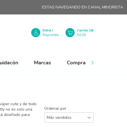
ESTAS NAVEGANDO EN CANAL MINORISTA
HASTA 
Entrá
/
Carrito
(
0
)
Registráte
$0,00
quidacón
Marcas
Compra Mayorista
 súper cute y de todo
Ordenar por
itty no es solo una
tá diseñado para