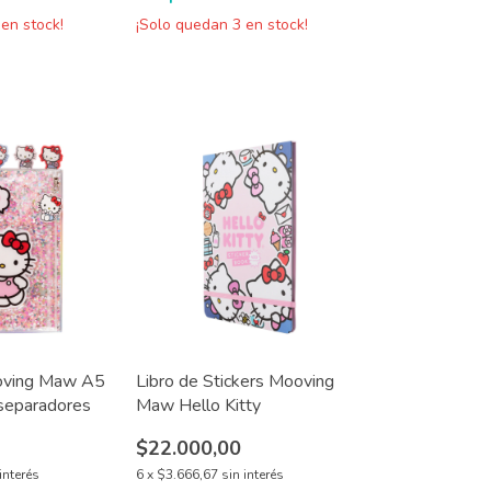
en stock!
¡Solo quedan
3
en stock!
oving Maw A5
Libro de Stickers Mooving
 separadores
Maw Hello Kitty
$22.000,00
interés
6
x
$3.666,67
sin interés