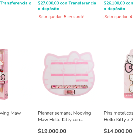
Transferencia o
$27.000,00
con
Transferencia
$26.100,00
co
o depósito
o depósito
¡Solo quedan
5
en stock!
¡Solo quedan
4
oving Maw
Planner semanal Mooving
Pins metalic
Maw Hello Kitty con
Hello Kitty x 
accesorios
0
$19.000,00
$14.000,00