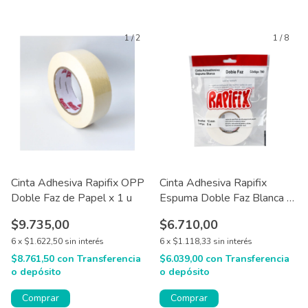
1
/
2
1
/
8
Cinta Adhesiva Rapifix OPP
Cinta Adhesiva Rapifix
Doble Faz de Papel x 1 u
Espuma Doble Faz Blanca /
Negra X1
$9.735,00
$6.710,00
6
x
$1.622,50
sin interés
6
x
$1.118,33
sin interés
$8.761,50
con
Transferencia
$6.039,00
con
Transferencia
o depósito
o depósito
Comprar
Comprar