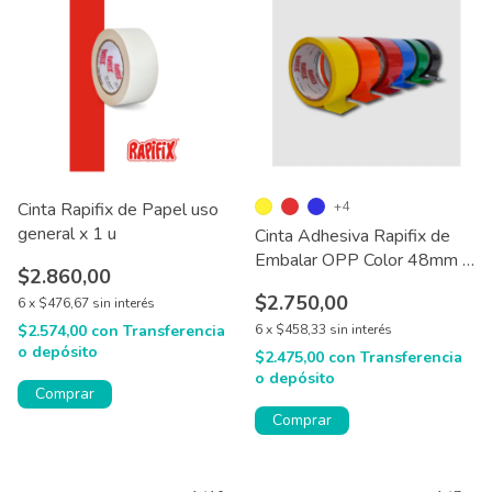
Cinta Rapifix de Papel uso
+4
general x 1 u
Cinta Adhesiva Rapifix de
Embalar OPP Color 48mm x
$2.860,00
50 metros
$2.750,00
6
x
$476,67
sin interés
$2.574,00
con
Transferencia
6
x
$458,33
sin interés
o depósito
$2.475,00
con
Transferencia
o depósito
Comprar
Comprar