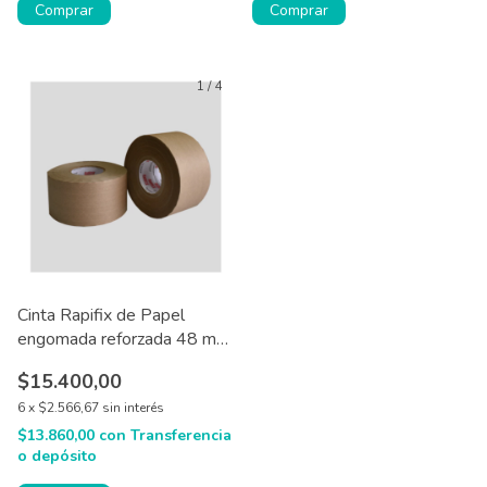
Comprar
1
/
4
Cinta Rapifix de Papel
engomada reforzada 48 mm
x 65 mtrs
$15.400,00
6
x
$2.566,67
sin interés
$13.860,00
con
Transferencia
o depósito