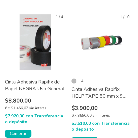
1
/
4
1
/
10
Cinta Adhesiva Rapifix de
+4
Papel NEGRA Uso General
Cinta Adhesiva Rapifix
HELP TAPE 50 mm x 9
$8.800,00
mtrs X1
$3.900,00
6
x
$1.466,67
sin interés
$7.920,00
con
Transferencia
6
x
$650,00
sin interés
o depósito
$3.510,00
con
Transferencia
o depósito
Comprar