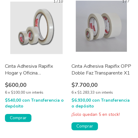
1
/
10
1
/
7
Cinta Adhesiva Rapifix
Cinta Adhesiva Rapifix OPP
Hogar y Oficina
Doble Faz Transparente X1
Transparente X1
$600,00
$7.700,00
6
x
$100,00
sin interés
6
x
$1.283,33
sin interés
$540,00
con
Transferencia o
$6.930,00
con
Transferencia
depósito
o depósito
¡Solo quedan
5
en stock!
Comprar
Comprar