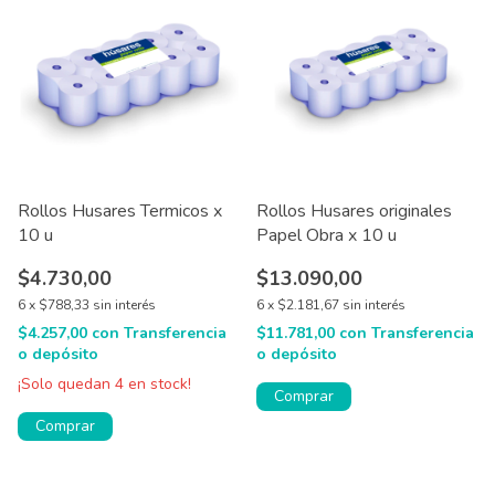
Rollos Husares Termicos x
Rollos Husares originales
10 u
Papel Obra x 10 u
$4.730,00
$13.090,00
6
x
$788,33
sin interés
6
x
$2.181,67
sin interés
$4.257,00
con
Transferencia
$11.781,00
con
Transferencia
o depósito
o depósito
¡Solo quedan
4
en stock!
Comprar
Comprar