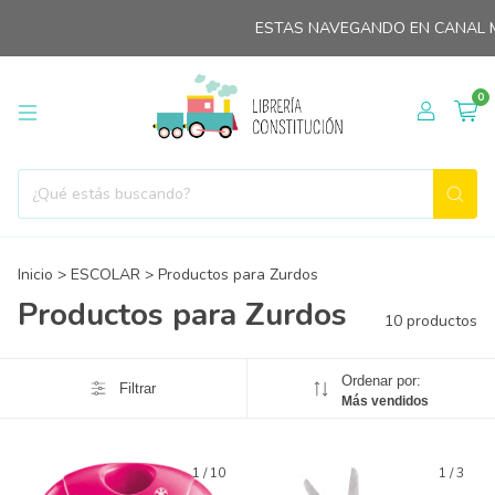
ESTAS NAVEGANDO EN CANAL MI
0
Inicio
>
ESCOLAR
>
Productos para Zurdos
Productos para Zurdos
10 productos
Ordenar por:
Filtrar
Más vendidos
1
/
10
1
/
3