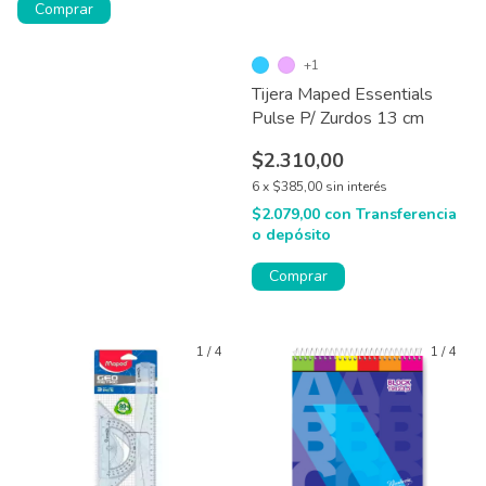
Comprar
+1
Tijera Maped Essentials
Pulse P/ Zurdos 13 cm
$2.310,00
6
x
$385,00
sin interés
$2.079,00
con
Transferencia
o depósito
Comprar
1
/
4
1
/
4