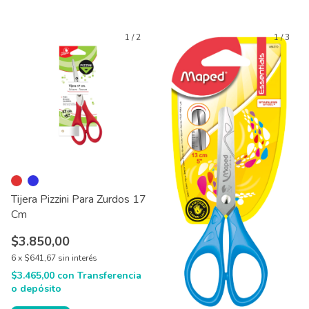
1
/
2
1
/
3
Tijera Pizzini Para Zurdos 17
Cm
$3.850,00
6
x
$641,67
sin interés
$3.465,00
con
Transferencia
o depósito