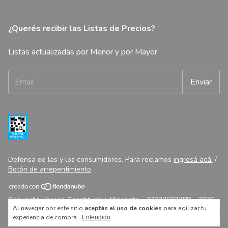
¿Querés recibir las Listas de Precios?
Listas actualizadas por Menor y por Mayor
Defensa de las y los consumidores. Para reclamos
ingresá acá.
/
Botón de arrepentimiento
Copyright Libreria Constitucion Minorista - 27327607788 - 2026.
Al navegar por este sitio
aceptás el uso de cookies
para agilizar tu
Todos los derechos reservados.
experiencia de compra.
Entendido