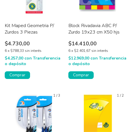
Kit Maped Geometria P/
Block Rivadavia ABC P/
Zurdos 3 Piezas
Zurdo 19x23 cm X50 hjs
$4.730,00
$14.410,00
6
x
$788,33
sin interés
6
x
$2.401,67
sin interés
$4.257,00
con
Transferencia
$12.969,00
con
Transferencia
o depósito
o depósito
Comprar
1
/
3
1
/
2