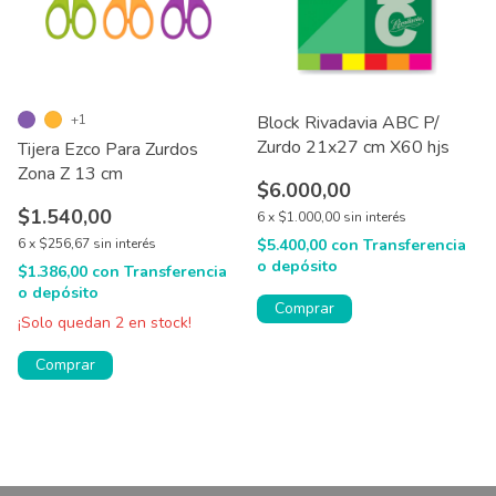
+1
Block Rivadavia ABC P/
Zurdo 21x27 cm X60 hjs
Tijera Ezco Para Zurdos
Zona Z 13 cm
$6.000,00
$1.540,00
6
x
$1.000,00
sin interés
6
x
$256,67
sin interés
$5.400,00
con
Transferencia
o depósito
$1.386,00
con
Transferencia
o depósito
Comprar
¡Solo quedan
2
en stock!
Comprar