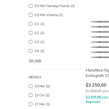
0,5 Mm Naranja Fuerte (1)
0,5 Mm Violeta (1)
0.1 (1)
0.2 (1)
0.3 (1)
0.4 (1)
Ver más
Microfibra Fi
Estilografo X
MEDIDA
$3.250,00
10 Mm (1)
6
x
$541,67
sin i
15 Cm (2)
$2.925,00
con
depósito
17 Mm (1)