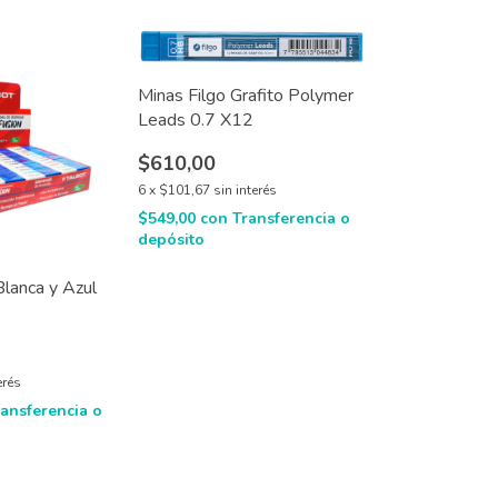
Minas Filgo Grafito Polymer
Leads 0.7 X12
$610,00
6
x
$101,67
sin interés
$549,00
con
Transferencia o
depósito
lanca y Azul
erés
ransferencia o