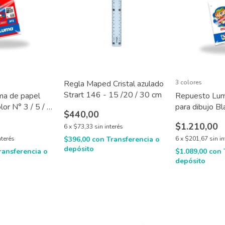
Regla Maped Cristal azulado
3 colores
Strart 146 - 15 /20 / 30 cm
ma de papel
Repuesto Lum
lor N° 3 / 5 / 6
para dibujo Bl
$440,00
6 x 8 hojas
$1.210,00
6
x
$73,33
sin interés
nterés
$396,00
con
Transferencia o
6
x
$201,67
sin i
depósito
ransferencia o
$1.089,00
con
depósito