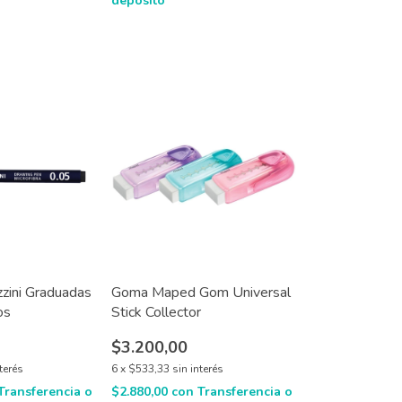
depósito
zzini Graduadas
Goma Maped Gom Universal
os
Stick Collector
$3.200,00
nterés
6
x
$533,33
sin interés
Transferencia o
$2.880,00
con
Transferencia o