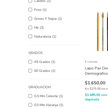
Calidos (1)
Frios (1)
Grises Y Sepia (1)
Hb (3)
Naturaleza (1)
GRADOS
45 Grados (1)
5 colores
Lapiz Pax Di
60 Grados (1)
Dermografico
$1.650,00
GRADUACION
6
x
$275,00
sin i
$1.485,00
con
0,5 Mm Celeste (1)
depósito
0,5 Mm Naranja (1)