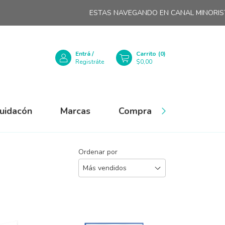
ESTAS NAVEGANDO EN CANAL MINORISTA
HAST
Entrá
/
Carrito
(
0
)
Registráte
$0,00
quidacón
Marcas
Compra Mayorista
Ordenar por