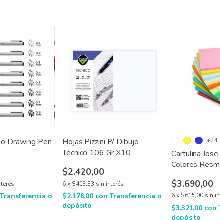
lgo Drawing Pen
Hojas Pizzini P/ Dibujo
+24
1
Tecnico 106 Gr X10
Cartulina Jos
Colores Resm
$2.420,00
$3.690,00
nterés
6
x
$403,33
sin interés
Transferencia o
$2.178,00
con
Transferencia o
6
x
$615,00
sin i
depósito
$3.321,00
con
depósito