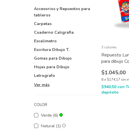
Accesorios y Repuestos para
tableros
Carpetas
Cuaderno Caligrafia
Escalimetro
3 colores
Escritura Dibujo T.
Repuesto Lu
Gomas para Dibujo
para dibujo Co
Hojas para Dibujo
x 6 hojas
$1.045,00
Letrografo
6
x
$174,17
sin i
Ver más
$940,50
con
T
depósito
COLOR
Verde (6)
Natural (1)