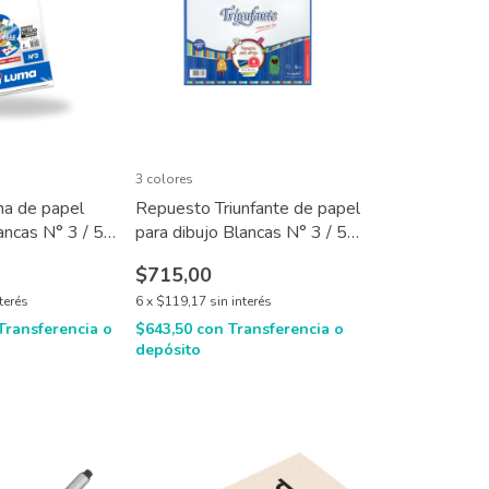
3 colores
a de papel
Repuesto Triunfante de papel
ancas N° 3 / 5 /
para dibujo Blancas N° 3 / 5 /
6 x 8 hojas
$715,00
nterés
6
x
$119,17
sin interés
Transferencia o
$643,50
con
Transferencia o
depósito