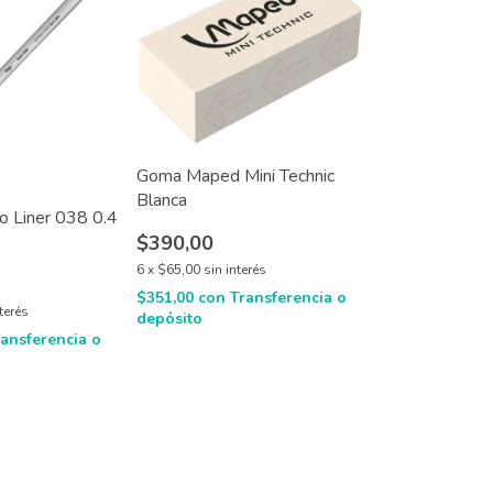
Goma Maped Mini Technic
Blanca
go Liner 038 0.4
$390,00
6
x
$65,00
sin interés
$351,00
con
Transferencia o
nterés
depósito
ransferencia o