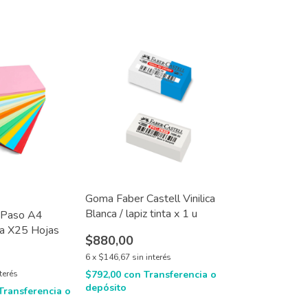
Goma Faber Castell Vinilica
Blanca / lapiz tinta x 1 u
e Paso A4
a X25 Hojas
$880,00
6
x
$146,67
sin interés
nterés
$792,00
con
Transferencia o
depósito
Transferencia o