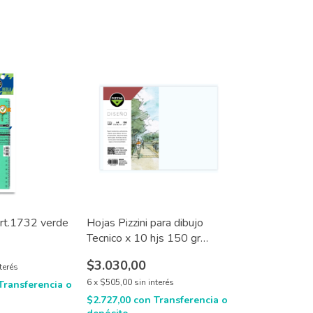
art.1732 verde
Hojas Pizzini para dibujo
Tecnico x 10 hjs 150 gr
variedad de medidas
$3.030,00
nterés
6
x
$505,00
sin interés
Transferencia o
$2.727,00
con
Transferencia o