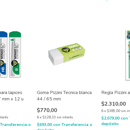
para lapices
Goma Pizzini Tecnica blanca
Regla Pizzini 
7 mm x 12 u
44 / 65 mm
$2.310,00
$770,00
6
x
$385,00
sin i
nterés
6
x
$128,33
sin interés
$2.079,00
con
depósito
Transferencia o
$693,00
con
Transferencia o