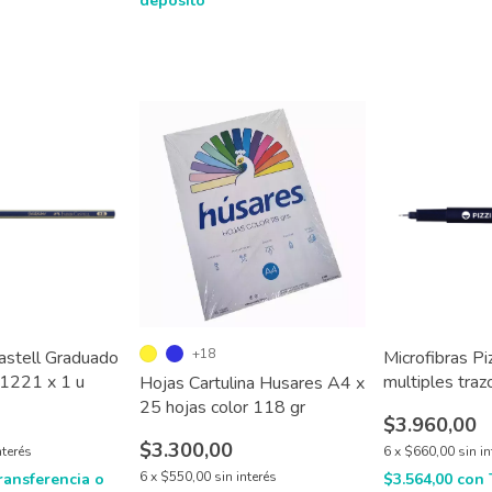
depósito
+18
astell Graduado
Microfibras Pi
.1221 x 1 u
multiples traz
Hojas Cartulina Husares A4 x
25 hojas color 118 gr
$3.960,00
$3.300,00
nterés
6
x
$660,00
sin i
6
x
$550,00
sin interés
ransferencia o
$3.564,00
con