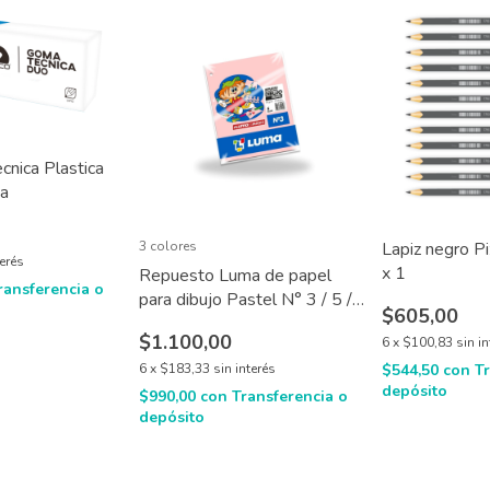
nica Plastica
ta
3 colores
Lapiz negro Pi
terés
x 1
Repuesto Luma de papel
ransferencia o
para dibujo Pastel N° 3 / 5 /
$605,00
6 x 6 hojas
$1.100,00
6
x
$100,83
sin i
6
x
$183,33
sin interés
$544,50
con
T
depósito
$990,00
con
Transferencia o
depósito