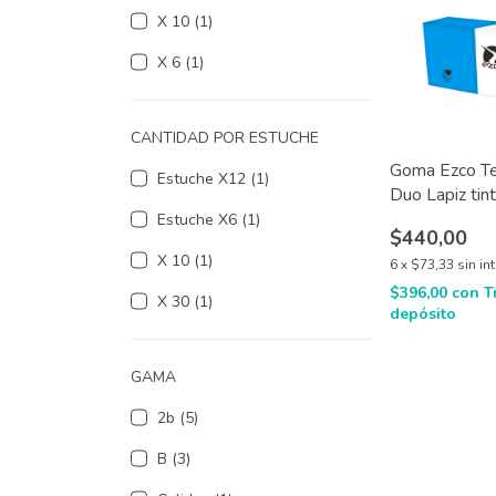
X 10 (1)
X 6 (1)
CANTIDAD POR ESTUCHE
Goma Ezco Tec
Estuche X12 (1)
Duo Lapiz tin
Estuche X6 (1)
$440,00
X 10 (1)
6
x
$73,33
sin in
$396,00
con
T
X 30 (1)
depósito
GAMA
2b (5)
B (3)