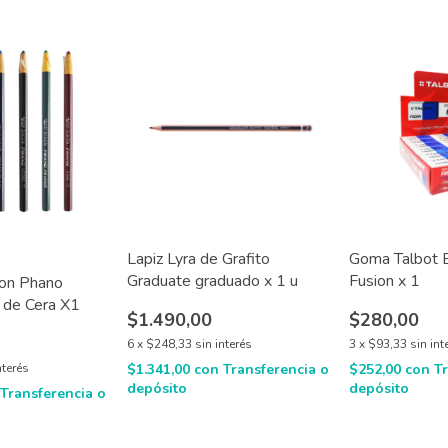
Lapiz Lyra de Grafito
Goma Talbot B
Graduate graduado x 1 u
Fusion x 1
xon Phano
 de Cera X1
$1.490,00
$280,00
6
x
$248,33
sin interés
3
x
$93,33
sin int
nterés
$1.341,00
con
Transferencia o
$252,00
con
T
depósito
depósito
Transferencia o