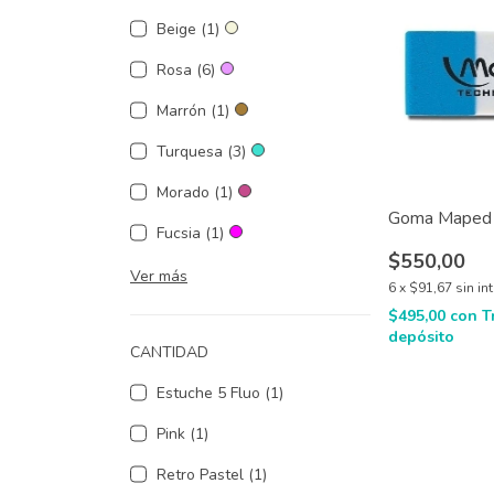
Beige (1)
Rosa (6)
Marrón (1)
Turquesa (3)
Morado (1)
Goma Maped 
Fucsia (1)
$550,00
Ver más
6
x
$91,67
sin in
$495,00
con
T
depósito
CANTIDAD
Estuche 5 Fluo (1)
Pink (1)
Retro Pastel (1)