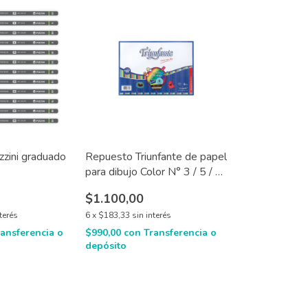
zzini graduado
Repuesto Triunfante de papel
para dibujo Color N° 3 / 5 / 6
x 6 hojas
$1.100,00
nterés
6
x
$183,33
sin interés
ransferencia o
$990,00
con
Transferencia o
depósito