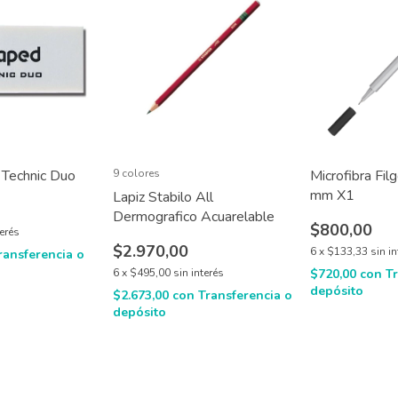
Technic Duo
9 colores
Microfibra Fil
mm X1
Lapiz Stabilo All
Dermografico Acuarelable
$800,00
terés
$2.970,00
6
x
$133,33
sin i
ransferencia o
6
x
$495,00
sin interés
$720,00
con
T
depósito
$2.673,00
con
Transferencia o
depósito