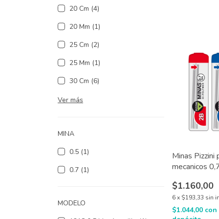
20 Cm (4)
20 Mm (1)
25 Cm (2)
25 Mm (1)
30 Cm (6)
Ver más
MINA
0.5 (1)
Minas Pizzini 
mecanicos 0,
0.7 (1)
$1.160,00
6
x
$193,33
sin i
MODELO
$1.044,00
con