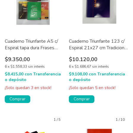
Cuaderno Triunfante A5 c/
Cuaderno Triunfante 123 c/
Espiral tapa dura Frases
Espiral 21x27 cm Tradicional
120 hjs - (copia)
60/100 hjs
$9.350,00
$10.120,00
6
x
$1.558,33
sin interés
6
x
$1.686,67
sin interés
$8.415,00
con
Transferencia
$9.108,00
con
Transferencia
o depósito
o depósito
¡Solo quedan
3
en stock!
¡Solo quedan
5
en stock!
Comprar
Comprar
1
/
5
1
/
10