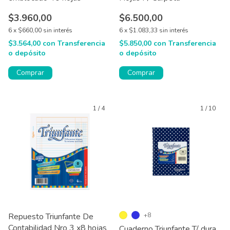
$3.960,00
$6.500,00
6
x
$660,00
sin interés
6
x
$1.083,33
sin interés
$3.564,00
con
Transferencia
$5.850,00
con
Transferencia
o depósito
o depósito
Comprar
Comprar
1
/
4
1
/
10
Repuesto Triunfante De
+8
Contabilidad Nro 3 x8 hojas
Cuaderno Triunfante T/ dura