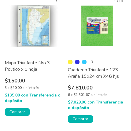
1
/
3
1
/
10
Mapa Triunfante Nro 3
+3
Politico x 1 hoja
Cuaderno Triunfante 123
Araña 19x24 cm X48 hjs
$150,00
$7.810,00
3
x
$50,00
sin interés
$135,00
con
Transferencia o
6
x
$1.301,67
sin interés
depósito
$7.029,00
con
Transferencia
o depósito
Comprar
Comprar