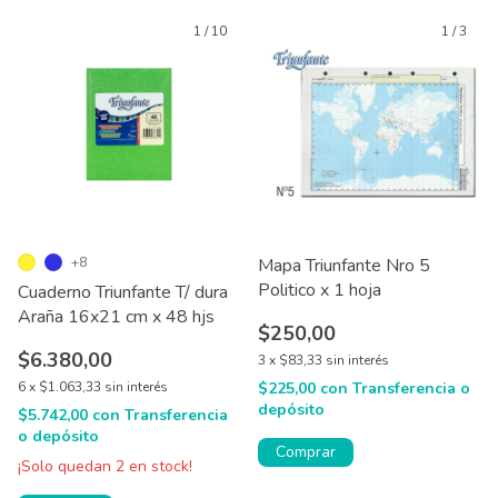
1
/
10
1
/
3
+8
Mapa Triunfante Nro 5
Politico x 1 hoja
Cuaderno Triunfante T/ dura
Araña 16x21 cm x 48 hjs
$250,00
$6.380,00
3
x
$83,33
sin interés
6
x
$1.063,33
sin interés
$225,00
con
Transferencia o
depósito
$5.742,00
con
Transferencia
o depósito
Comprar
¡Solo quedan
2
en stock!