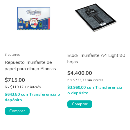
3 colores
Block Triunfante A4 Light 80
hojas
Repuesto Triunfante de
papel para dibujo Blancas N°
$4.400,00
3 / 5 / 6 x 8 hojas
$715,00
6
x
$733,33
sin interés
6
x
$119,17
sin interés
$3.960,00
con
Transferencia
o depósito
$643,50
con
Transferencia o
depósito
Comprar
Comprar