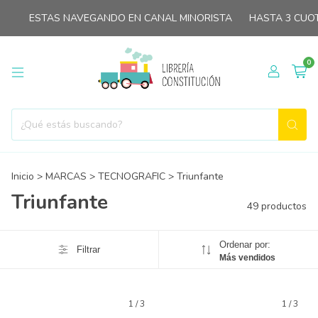
STAS NAVEGANDO EN CANAL MINORISTA
HASTA 3 CUOTAS SIN
0
Inicio
>
MARCAS
>
TECNOGRAFIC
>
Triunfante
Triunfante
49 productos
Ordenar por:
Filtrar
Más vendidos
1
/
3
1
/
3