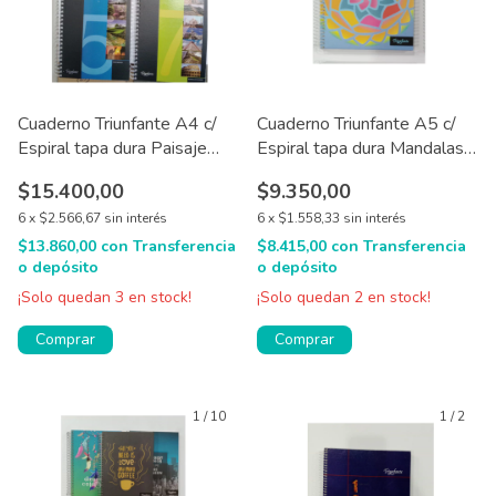
Cuaderno Triunfante A4 c/
Cuaderno Triunfante A5 c/
Espiral tapa dura Paisaje
Espiral tapa dura Mandalas
120 hjs
120 hjs
$15.400,00
$9.350,00
6
x
$2.566,67
sin interés
6
x
$1.558,33
sin interés
$13.860,00
con
Transferencia
$8.415,00
con
Transferencia
o depósito
o depósito
¡Solo quedan
3
en stock!
¡Solo quedan
2
en stock!
Comprar
Comprar
1
/
10
1
/
2