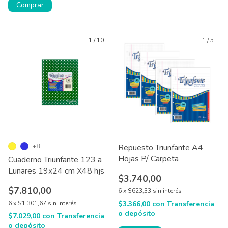
Comprar
1
/
10
1
/
5
+8
Repuesto Triunfante A4
Hojas P/ Carpeta
Cuaderno Triunfante 123 a
Lunares 19x24 cm X48 hjs
$3.740,00
$7.810,00
6
x
$623,33
sin interés
6
x
$1.301,67
sin interés
$3.366,00
con
Transferencia
o depósito
$7.029,00
con
Transferencia
o depósito