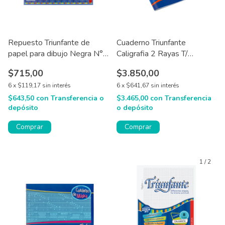
Repuesto Triunfante de
Cuaderno Triunfante
papel para dibujo Negra N°
Caligrafia 2 Rayas T/
3 / 5 / 6 x 5 hojas
Flexible X24 hjs
$715,00
$3.850,00
6
x
$119,17
sin interés
6
x
$641,67
sin interés
$643,50
con
Transferencia o
$3.465,00
con
Transferencia
depósito
o depósito
Comprar
Comprar
1
/
2