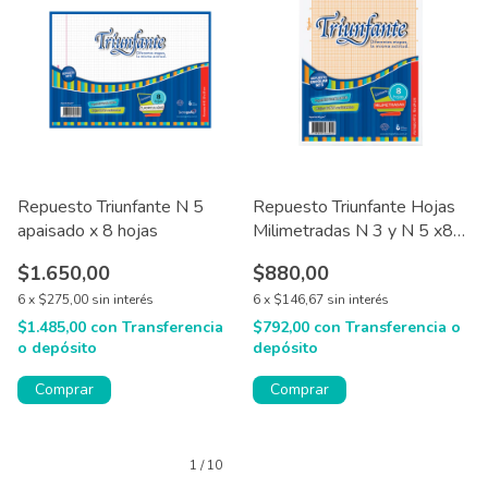
Repuesto Triunfante N 5
Repuesto Triunfante Hojas
apaisado x 8 hojas
Milimetradas N 3 y N 5 x8
hjs
$1.650,00
$880,00
6
x
$275,00
sin interés
6
x
$146,67
sin interés
$1.485,00
con
Transferencia
$792,00
con
Transferencia o
o depósito
depósito
Comprar
Comprar
1
/
10