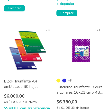
o depósito
Comprar
Comprar
1
/
4
1
/
10
Block Triunfante A4
+8
emblocado 80 hojas
Cuaderno Triunfante T/ dura
a Lunares 16x21 cm x 48
$6.000,00
hjs
$6.380,00
6
x
$1.000,00
sin interés
$5.400,00
con
Transferencia
6
x
$1.063,33
sin interés