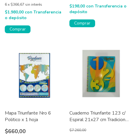
6
x
$366,67
sin interés
$198,00
con
Transferencia o
depósito
$1.980,00
con
Transferencia
o depósito
Comprar
Comprar
Mapa Triunfante Nro 6
Cuaderno Triunfante 123 c/
Politico x 1 hoja
Espiral 21x27 cm Tradicional
50 hjs
$660,00
$7.260,00