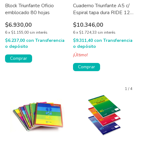
Block Triunfante Oficio
Cuaderno Triunfante A5 c/
emblocado 80 hojas
Espiral tapa dura RIDE 120
hjs
$6.930,00
$10.346,00
6
x
$1.155,00
sin interés
6
x
$1.724,33
sin interés
$6.237,00
con
Transferencia
$9.311,40
con
Transferencia
o depósito
o depósito
¡Último!
Comprar
Comprar
1
/
4