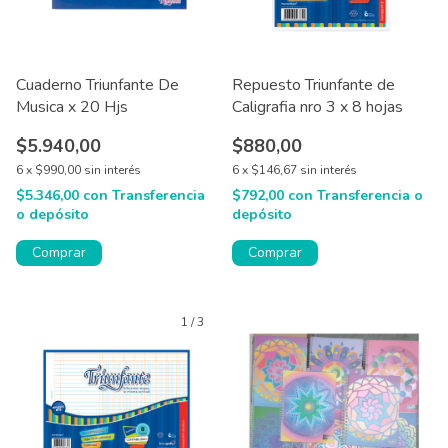
Cuaderno Triunfante De
Repuesto Triunfante de
Musica x 20 Hjs
Caligrafia nro 3 x 8 hojas
$5.940,00
$880,00
6
x
$990,00
sin interés
6
x
$146,67
sin interés
$5.346,00
con
Transferencia
$792,00
con
Transferencia o
o depósito
depósito
Comprar
1
/
3