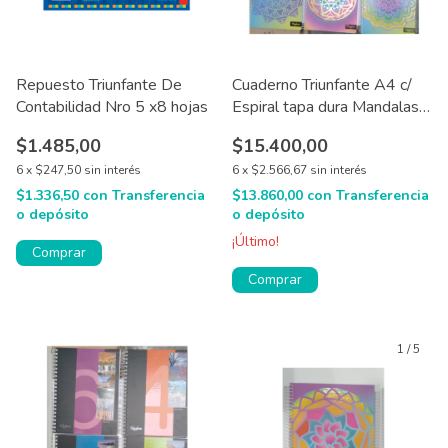
Repuesto Triunfante De
Cuaderno Triunfante A4 c/
Contabilidad Nro 5 x8 hojas
Espiral tapa dura Mandalas
120 hjs
$1.485,00
$15.400,00
6
x
$247,50
sin interés
6
x
$2.566,67
sin interés
$1.336,50
con
Transferencia
$13.860,00
con
Transferencia
o depósito
o depósito
¡Último!
Comprar
Comprar
1
/
5