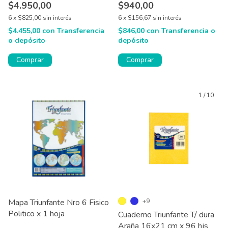
$4.950,00
$940,00
6
x
$825,00
sin interés
6
x
$156,67
sin interés
$4.455,00
con
Transferencia
$846,00
con
Transferencia o
o depósito
depósito
Comprar
1
/
10
Mapa Triunfante Nro 6 Fisico
+9
Politico x 1 hoja
Cuaderno Triunfante T/ dura
Araña 16x21 cm x 96 hjs