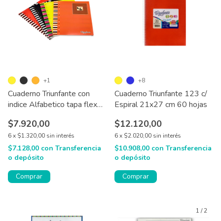
+1
+8
Cuaderno Triunfante con
Cuaderno Triunfante 123 c/
indice Alfabetico tapa flex
Espiral 21x27 cm 60 hojas
48 hjs
$7.920,00
$12.120,00
6
x
$1.320,00
sin interés
6
x
$2.020,00
sin interés
$7.128,00
con
Transferencia
$10.908,00
con
Transferencia
o depósito
o depósito
Comprar
Comprar
1
/
2