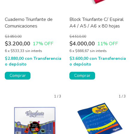
Cuaderno Triunfante de
Block Triunfante C/ Espiral
Comunicaciones
A4 / A5 / A6 x 80 hojas
$3.850,00
$4.510,00
$3.200,00
$4.000,00
17
% OFF
11
% OFF
6
x
$533,33
sin interés
6
x
$666,67
sin interés
$2.880,00
con
Transferencia
$3.600,00
con
Transferencia
o depósito
o depósito
Comprar
1
/
3
1
/
3