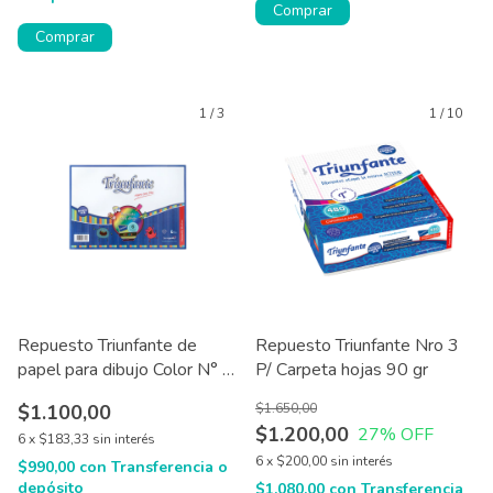
Comprar
Comprar
1
/
3
1
/
10
Repuesto Triunfante de
Repuesto Triunfante Nro 3
papel para dibujo Color N° 3
P/ Carpeta hojas 90 gr
/ 5 / 6 x 6 hojas
$1.100,00
$1.650,00
$1.200,00
27
% OFF
6
x
$183,33
sin interés
6
x
$200,00
sin interés
$990,00
con
Transferencia o
depósito
$1.080,00
con
Transferencia