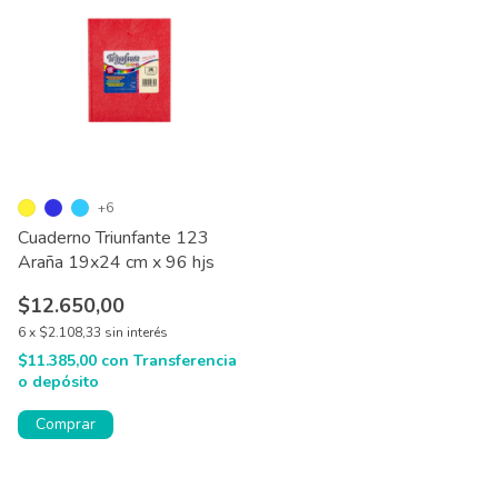
+6
Cuaderno Triunfante 123
Araña 19x24 cm x 96 hjs
$12.650,00
6
x
$2.108,33
sin interés
$11.385,00
con
Transferencia
o depósito
Comprar