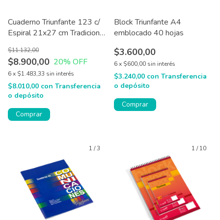
Cuaderno Triunfante 123 c/
Block Triunfante A4
Espiral 21x27 cm Tradicional
emblocado 40 hojas
60/100 hjs
$11.132,00
$3.600,00
$8.900,00
20
% OFF
6
x
$600,00
sin interés
6
x
$1.483,33
sin interés
$3.240,00
con
Transferencia
o depósito
$8.010,00
con
Transferencia
o depósito
Comprar
Comprar
1
/
3
1
/
10