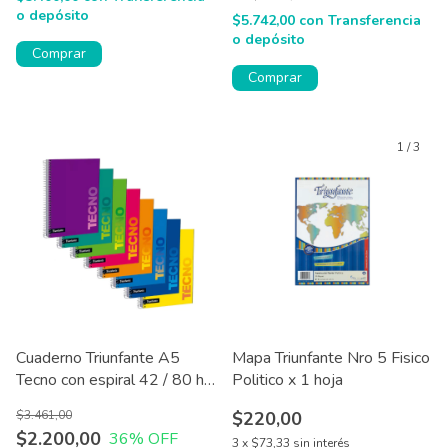
o depósito
$5.742,00
con
Transferencia
o depósito
Comprar
Comprar
1
/
3
Cuaderno Triunfante A5
Mapa Triunfante Nro 5 Fisico
Tecno con espiral 42 / 80 hjs
Politico x 1 hoja
x 1 u
$3.461,00
$220,00
$2.200,00
36
% OFF
3
x
$73,33
sin interés