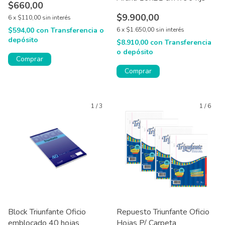
$660,00
$9.900,00
6
x
$110,00
sin interés
$594,00
con
Transferencia o
6
x
$1.650,00
sin interés
depósito
$8.910,00
con
Transferencia
o depósito
Comprar
Comprar
1
/
3
1
/
6
Block Triunfante Oficio
Repuesto Triunfante Oficio
emblocado 40 hojas
Hojas P/ Carpeta