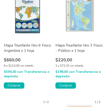
Mapa Triunfante Nro 6 Fisico
Mapa Triunfante Nro 3 Fisico
Argentina x 1 hoja
- Politico x 1 hoja
$660,00
$220,00
6
x
$110,00
sin interés
3
x
$73,33
sin interés
$594,00
con
Transferencia o
$198,00
con
Transferencia o
depósito
depósito
Comprar
Comprar
1
/
2
1
/
2