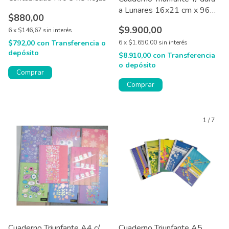
a Lunares 16x21 cm x 96
$880,00
hjs
$9.900,00
6
x
$146,67
sin interés
$792,00
con
Transferencia o
6
x
$1.650,00
sin interés
depósito
$8.910,00
con
Transferencia
o depósito
Comprar
Comprar
1
/
7
Cuaderno Triunfante A4 c/
Cuaderno Triunfante A5