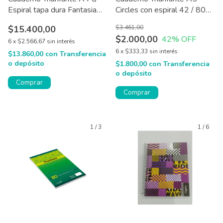
Espiral tapa dura Fantasia
Circles con espiral 42 / 80
120 hjs
hjs x 1 u
$15.400,00
$3.461,00
$2.000,00
42
% OFF
6
x
$2.566,67
sin interés
6
x
$333,33
sin interés
$13.860,00
con
Transferencia
o depósito
$1.800,00
con
Transferencia
o depósito
Comprar
Comprar
1
/
3
1
/
6