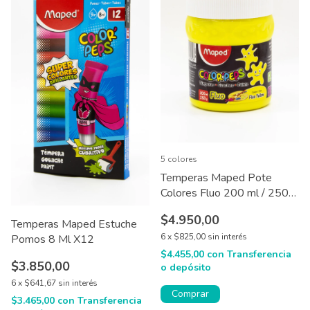
5 colores
Temperas Maped Pote
Colores Fluo 200 ml / 250
gr X1
$4.950,00
Temperas Maped Estuche
6
x
$825,00
sin interés
Pomos 8 Ml X12
$4.455,00
con
Transferencia
$3.850,00
o depósito
6
x
$641,67
sin interés
Comprar
$3.465,00
con
Transferencia