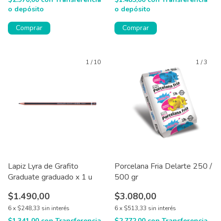
o depósito
o depósito
Comprar
Comprar
1
/
10
1
/
3
Lapiz Lyra de Grafito
Porcelana Fria Delarte 250 /
Graduate graduado x 1 u
500 gr
$1.490,00
$3.080,00
6
x
$248,33
sin interés
6
x
$513,33
sin interés
$1.341,00
con
Transferencia
$2.772,00
con
Transferencia