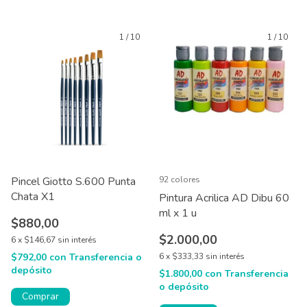
1
/
10
1
/
10
Pincel Giotto S.600 Punta
92 colores
Chata X1
Pintura Acrilica AD Dibu 60
ml x 1 u
$880,00
$2.000,00
6
x
$146,67
sin interés
$792,00
con
Transferencia o
6
x
$333,33
sin interés
depósito
$1.800,00
con
Transferencia
o depósito
Comprar