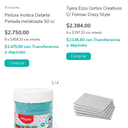
9 colores
Tijera Ezco Cortes Creativos
C/ Formas Crazy Style
Pintura Acrilica Delarte
Perlada metalizada 50 cc
$2.384,00
$2.750,00
6
x
$397,33
sin interés
6
x
$458,33
sin interés
$2.145,60
con
Transferencia
o depósito
$2.475,00
con
Transferencia
o depósito
Comprar
1
/
4