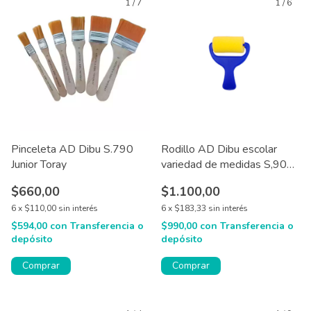
1
/
7
1
/
6
Pinceleta AD Dibu S.790
Rodillo AD Dibu escolar
Junior Toray
variedad de medidas S,902 /
S.903
$660,00
$1.100,00
6
x
$110,00
sin interés
6
x
$183,33
sin interés
$594,00
con
Transferencia o
$990,00
con
Transferencia o
depósito
depósito
Comprar
Comprar