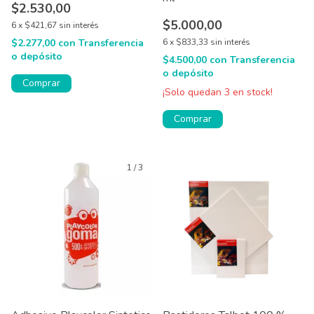
$2.530,00
$5.000,00
6
x
$421,67
sin interés
$2.277,00
con
Transferencia
6
x
$833,33
sin interés
o depósito
$4.500,00
con
Transferencia
o depósito
Comprar
¡Solo quedan
3
en stock!
Comprar
1
/
3