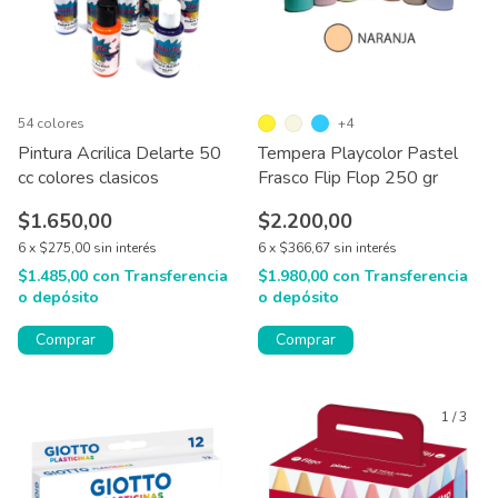
54 colores
+4
Pintura Acrilica Delarte 50
Tempera Playcolor Pastel
cc colores clasicos
Frasco Flip Flop 250 gr
$1.650,00
$2.200,00
6
x
$275,00
sin interés
6
x
$366,67
sin interés
$1.485,00
con
Transferencia
$1.980,00
con
Transferencia
o depósito
o depósito
Comprar
Comprar
1
/
3