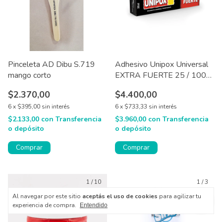
Pinceleta AD Dibu S.719
Adhesivo Unipox Universal
mango corto
EXTRA FUERTE 25 / 100
ml
$2.370,00
$4.400,00
6
x
$395,00
sin interés
6
x
$733,33
sin interés
$2.133,00
con
Transferencia
$3.960,00
con
Transferencia
o depósito
o depósito
Comprar
Comprar
1
/
10
1
/
3
Al navegar por este sitio
aceptás el uso de cookies
para agilizar tu
experiencia de compra.
Entendido