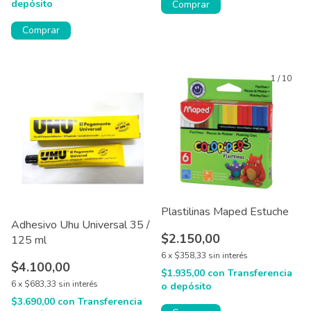
depósito
Comprar
Comprar
1
/
10
Plastilinas Maped Estuche
Adhesivo Uhu Universal 35 /
$2.150,00
125 ml
6
x
$358,33
sin interés
$4.100,00
$1.935,00
con
Transferencia
6
x
$683,33
sin interés
o depósito
$3.690,00
con
Transferencia