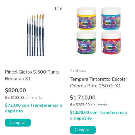
1
/
9
Pincel Giotto S.500 Punta
7 colores
Redonda X1
Tempera Tintoretto Escolar
Colores Pote 250 Gr X1
$800,00
$1.710,00
6
x
$133,33
sin interés
$720,00
con
Transferencia o
6
x
$285,00
sin interés
depósito
$1.539,00
con
Transferencia
o depósito
Comprar
Comprar