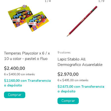
1
/
4
1
/
9
Temperas Playcolor x 6 / x
9 colores
10 u color - pastel o Fluo
Lapiz Stabilo All
Dermografico Acuarelable
$2.400,00
$2.970,00
6
x
$400,00
sin interés
$2.160,00
con
Transferencia
6
x
$495,00
sin interés
o depósito
$2.673,00
con
Transferencia
o depósito
Comprar
Comprar