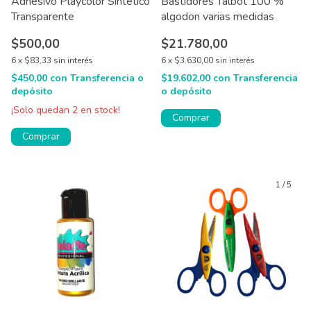
Adhesivo Playcolor Sintetico
Bastidores Talbot 100 %
Transparente
algodon varias medidas
$500,00
$21.780,00
6
x
$83,33
sin interés
6
x
$3.630,00
sin interés
$450,00
con
Transferencia o
$19.602,00
con
Transferencia
depósito
o depósito
¡Solo quedan
2
en stock!
Comprar
Comprar
1
/
5