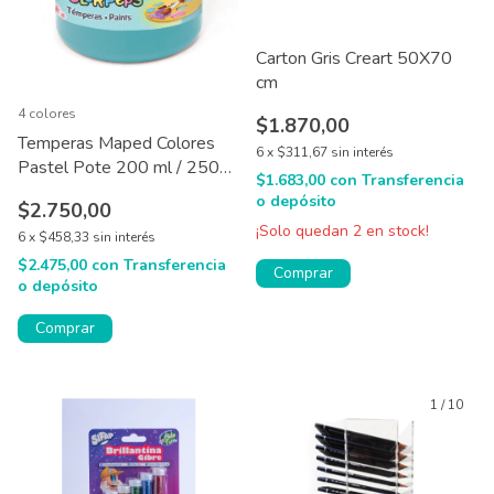
Carton Gris Creart 50X70
cm
4 colores
$1.870,00
Temperas Maped Colores
6
x
$311,67
sin interés
Pastel Pote 200 ml / 250
$1.683,00
con
Transferencia
gr X1
o depósito
$2.750,00
¡Solo quedan
2
en stock!
6
x
$458,33
sin interés
$2.475,00
con
Transferencia
Comprar
o depósito
Comprar
1
/
10