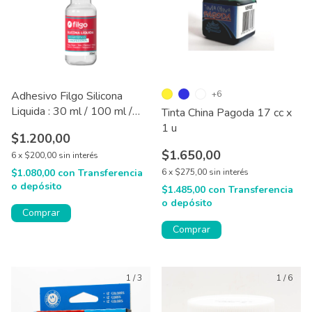
Adhesivo Filgo Silicona
+6
Liquida : 30 ml / 100 ml /
Tinta China Pagoda 17 cc x
250 ml
1 u
$1.200,00
$1.650,00
6
x
$200,00
sin interés
$1.080,00
con
Transferencia
6
x
$275,00
sin interés
o depósito
$1.485,00
con
Transferencia
o depósito
Comprar
Comprar
1
/
3
1
/
6