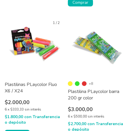
Comprar
1
/
2
Plastilinas PLaycolor Fluo
+8
X6 / X24
Plastilina PLaycolor barra
200 gr color
$2.000,00
$3.000,00
6
x
$333,33
sin interés
$1.800,00
con
Transferencia
6
x
$500,00
sin interés
o depósito
$2.700,00
con
Transferencia
o depósito