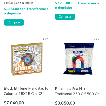
6
x
$311,67
sin interés
$2.250,00
con
Transferencia
o depósito
$1.683,00
con
Transferencia
o depósito
Comprar
1
/
4
1
/
2
Block El Nene Mandalas P/
Porcelana Fria Nicron
Colorear 15X15 Cm X24
Tradicional 250 Gr/ 500 Gr
Hjs
$7.040,00
$3.850,00