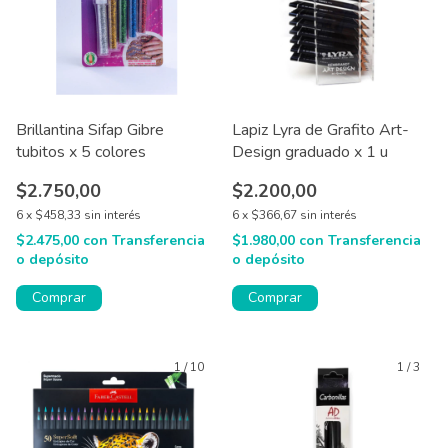
Brillantina Sifap Gibre
Lapiz Lyra de Grafito Art-
tubitos x 5 colores
Design graduado x 1 u
$2.750,00
$2.200,00
6
x
$458,33
sin interés
6
x
$366,67
sin interés
$2.475,00
con
Transferencia
$1.980,00
con
Transferencia
o depósito
o depósito
Comprar
1
/
10
1
/
3