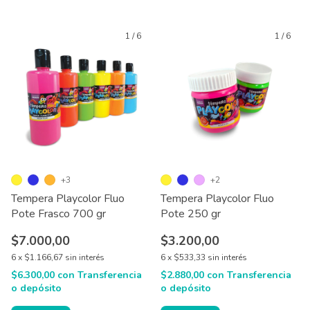
1
/
6
1
/
6
+3
+2
Tempera Playcolor Fluo
Tempera Playcolor Fluo
Pote Frasco 700 gr
Pote 250 gr
$7.000,00
$3.200,00
6
x
$1.166,67
sin interés
6
x
$533,33
sin interés
$6.300,00
con
Transferencia
$2.880,00
con
Transferencia
o depósito
o depósito