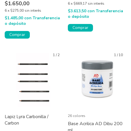
$1.650,00
6
x
$669,17
sin interés
6
x
$275,00
sin interés
$3.613,50
con
Transferencia
o depósito
$1.485,00
con
Transferencia
o depósito
Comprar
1
/
2
1
/
10
Lapiz Lyra Carbonilla /
26 colores
Carbon
Base Acrilica AD Dibu 200
ml