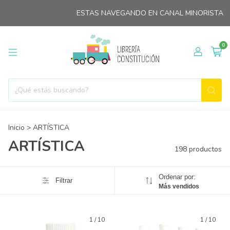
ESTAS NAVEGANDO EN CANAL MINORISTA
HASTA 
0
Inicio
>
ARTÍSTICA
ARTÍSTICA
198 productos
Ordenar por:
Filtrar
Más vendidos
1
/
10
1
/
10