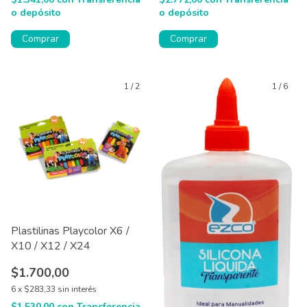
o depósito
o depósito
Comprar
Comprar
1
/
2
1
/
6
Plastilinas Playcolor X6 /
X10 / X12 / X24
$1.700,00
6
x
$283,33
sin interés
$1.530,00
con
Transferencia