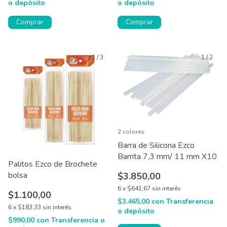
o depósito
o depósito
Comprar
Comprar
1
/
3
1
/
2
2 colores
Barra de Silicona Ezco
Barrita 7,3 mm/ 11 mm X10
Palitos Ezco de Brochete
bolsa
$3.850,00
6
x
$641,67
sin interés
$1.100,00
$3.465,00
con
Transferencia
6
x
$183,33
sin interés
o depósito
$990,00
con
Transferencia o