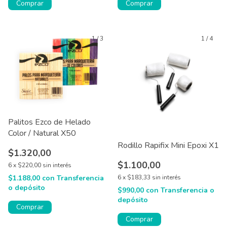
Comprar
Comprar
1
/
3
1
/
4
Palitos Ezco de Helado
Color / Natural X50
Rodillo Rapifix Mini Epoxi X1
$1.320,00
$1.100,00
6
x
$220,00
sin interés
$1.188,00
con
Transferencia
6
x
$183,33
sin interés
o depósito
$990,00
con
Transferencia o
depósito
Comprar
Comprar