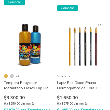
Comprar
Comprar
1
/
2
+4
5 colores
Tempera PLaycolor
Lapiz Pax Dixon Phano
Metalizado Frasco Flip Flop
Dermografico de Cera X1
190 gr
$3.300,00
$1.650,00
6
x
$550,00
sin interés
6
x
$275,00
sin interés
$2.970,00
con
Transferencia
$1.485,00
con
Transferencia