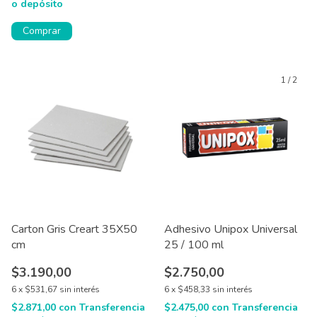
o depósito
Comprar
1
/
2
Carton Gris Creart 35X50
Adhesivo Unipox Universal
cm
25 / 100 ml
$3.190,00
$2.750,00
6
x
$531,67
sin interés
6
x
$458,33
sin interés
$2.871,00
con
Transferencia
$2.475,00
con
Transferencia