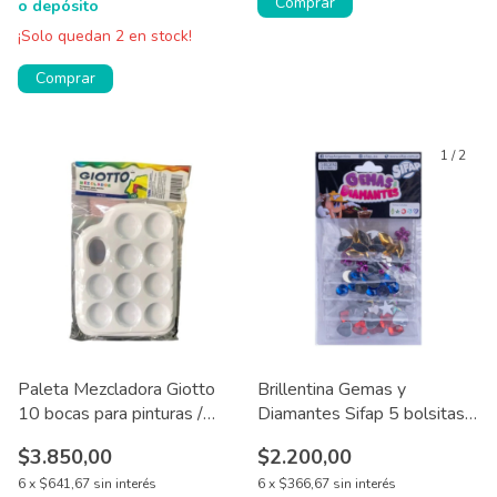
Comprar
o depósito
¡Solo quedan
2
en stock!
Comprar
1
/
2
Paleta Mezcladora Giotto
Brillentina Gemas y
10 bocas para pinturas /
Diamantes Sifap 5 bolsitas
temperas x 1 u
X15 C/U
$3.850,00
$2.200,00
6
x
$641,67
sin interés
6
x
$366,67
sin interés