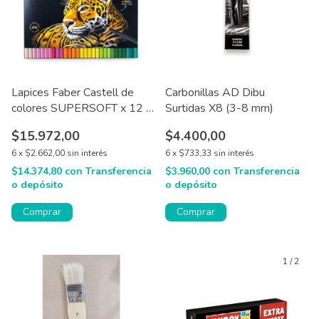
Lapices Faber Castell de
Carbonillas AD Dibu
colores SUPERSOFT x 12 /
Surtidas X8 (3-8 mm)
15 / 24 / 50 / 100 u
$15.972,00
$4.400,00
6
x
$2.662,00
sin interés
6
x
$733,33
sin interés
$14.374,80
con
Transferencia
$3.960,00
con
Transferencia
o depósito
o depósito
Comprar
1
/
2